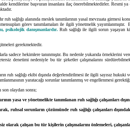
lde kendilerine başvuran insanlara ilaç önerebilmektedirler. Resmi ya 
ktadır.
ldır ruh sağlığı alanında meslek tanımlarının yasal mevzuata girmesi k
 mensupları görev tanımlamaları ile ilgili yönetmelik yayımlanmıştır.
nı, psikolojik danışmanlardır.
Ruh sağlığı ile ilgili sorun yaşayan k
 gitmeleri gerekmektedir.
arla sadece hekimlere tanınmıştır. Bu nedenle yukarıda örneklerini ve
tersiz denetimi nedeniyle bu tür şirketler çalışmalarını sürdürebilme
rın ruh sağlığı ekibi dışında değerlendirilmesi ile ilgili sayısız hukuki
anmasının yaratacağı sorunlar tanımlanmış ve engellenmesi gerektiği be
u son olaydan sonra;
larının yasa ve yönetmelikte tanımlanan ruh sağlığı çalışanları dış
 olarak, ruhsal sorunların çözümünde ruh sağlığı çalışanları dışınd
iz olarak çalışan bu tür kişilerin çalışmalarını önlemeleri, çalışan