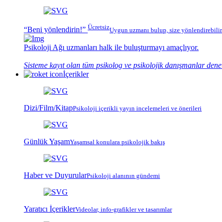
Ücretsiz
“Beni yönlendirin!”
Uygun uzmanı bulup, size yönlendirebilir
Psikoloji Ağı
uzmanları halk ile buluşturmayı amaçlıyor.
Sisteme kayıt olan tüm psikolog ve psikolojik danışmanlar dene
İçerikler
Dizi/Film/Kitap
Psikoloji içerikli yayın incelemeleri ve önerileri
Günlük Yaşam
Yaşamsal konulara psikolojik bakış
Haber ve Duyurular
Psikoloji alanının gündemi
Yaratıcı İçerikler
Videolar, info-grafikler ve tasarımlar