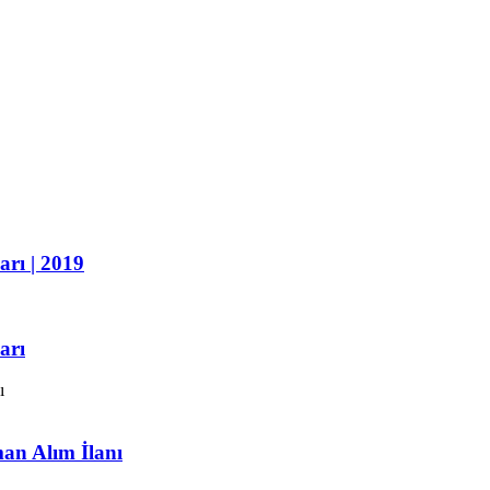
arı | 2019
arı
man Alım İlanı