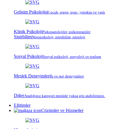
Gelişim Psikolojisi
Çocuk, ergen, genç, yetişkin ve yaşlı
Klinik Psikoloji
Psiko
patoloji
ler, psiko
terapi
ler
Sinirbilim
Nöropsikoloji, nörobilim, nöroloji
Sosyal Psikoloji
Sosyal psikoloji, sosyoloji ve toplum
Meslek Deneyimleri
İş ve staj deneyimleri
Diğer
Aradığınız kategori menüde yoksa göz atabilirsiniz.
Eğitimler
Çözümler ve Hizmetler