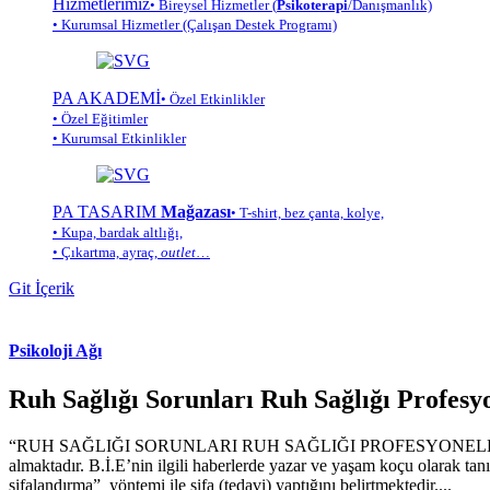
Hizmetlerimiz
• Bireysel Hizmetler (
Psikoterapi
/Danışmanlık)
• Kurumsal Hizmetler (Çalışan Destek Programı)
PA AKADEMİ
• Özel Etkinlikler
• Özel Eğitimler
• Kurumsal Etkinlikler
PA TASARIM
Mağazası
• T-shirt, bez çanta, kolye,
• Kupa, bardak altlığı,
• Çıkartma, ayraç,
outlet
…
Git İçerik
Psikoloji Ağı
Ruh Sağlığı Sorunları Ruh Sağlığı Profesy
“RUH SAĞLIĞI SORUNLARI RUH SAĞLIĞI PROFESYONELLERİNCE ELE A
almaktadır. B.İ.E’nin ilgili haberlerde yazar ve yaşam koçu olarak tan
şifalandırma” yöntemi ile şifa (tedavi) yaptığını belirtmektedir....