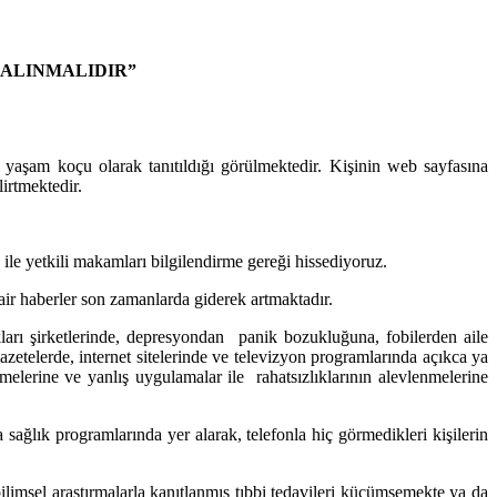
 ALINMALIDIR”
ve yaşam koçu olarak tanıtıldığı görülmektedir. Kişinin web sayfasına
irtmektedir.
 ile yetkili makamları bilgilendirme gereği hissediyoruz.
dair haberler son zamanlarda giderek artmaktadır.
arı şirketlerinde, depresyondan panik bozukluğuna, fobilerden aile
gazetelerde, internet sitelerinde ve televizyon programlarında açıkca ya
melerine ve yanlış uygulamalar ile rahatsızlıklarının alevlenmelerine
sağlık programlarında yer alarak, telefonla hiç görmedikleri kişilerin
 bilimsel araştırmalarla kanıtlanmış tıbbi tedavileri küçümsemekte ya da