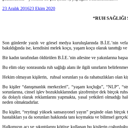
23 Aralık 2016
23 Ekim 2020
“RUH SAĞLIĞI
Son günlerde yazılı ve görsel medya kuruluşlarında B.İ.E.’nin vefatı
bakıldığında ise, kendisini melek koçu, yaşam koçu olarak tanıttığı ve 
Bir kadın tarafından öldürülen B.İ.E.’nin ailesine ve yakınlarına başsağ
Bu elim olay sonrasında ruh sağlığı alanı ile ilgili sınırların belirle
Hekim olmayan kişilerin, ruhsal sorunları ya da rahatsızlıkları olan ki
Bu kişiler “danışmanlık merkezleri”, “yaşam koçluğu”, “NLP”, “str
sorunlarına, cinsel işlev bozukluklarından şizofreniye dek birçok ruhsa
da dolaylı olarak reklamlarını yapmakta, yasal yetkileri olmadığı ha
neden olmaktadırlar.
Bu kişiler, “reytingi yüksek sansasyonel yayın” peşinde olan birçok t
hastalıkları ya da sorunları hakkında tanı koymakta ve bilimsel gerçe
Halkımızın acı ve sıkıntılarını kötüye kullanan bu kişilerin çoğunluğu 