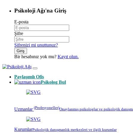
Psikoloji Ağı'na Giriş
E-posta
Şifre
Şifrenizi mi unuttunuz?
Giriş
Bir hesabınız yok mu?
Kayıt olun.
Paylaşımlı Ofis
Psikolog Bul
(Profesyoneller)
Uzmanlar
Onaylanmış
psikologlar
ve psikolojik danışm
Kurumlar
Psikolojik
danışmanlık merkezleri
ve ilgili kurumlar