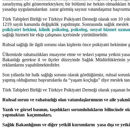
zararlıymış gibi göstermekteyken; bir bölümü ise hekim olmadıkları ha
yasadışı uygulamalardan zarar görmüş sayısız vatandaşımız başvurma
Türk Tabipleri Birliği ve Türkiye Psikiyatri Derneği olarak son 10 yı
1219 sayılı kanunda değişiklik yapılmıştır. Sonrasında sağlık meslek
psikiyatri hekimi, klinik psikolog, psikolog, sosyal hizmet uzma
sağlığı hizmeti bir ekip çalışması içerisinde yürütülmelidir.
Ruhsal sağlığı ile ilgili sorunu olan kişilerin önce psikiyatri hekimine
Ülkemizde rahatsızlıkları muayene etme ve tedavi yapma yetkisi yasal
Bakanlığı gerekse il ve ilçeler düzeyinde Sağlık Müdürlüklerinin ye
reklamlarını yapabilmektedirler.
Son yıllarda bir halk sağlığı sorunu olarak gördüğümüz, ruhsal sorunla
yapmış olduğumuz başvurularda da “yaşam koçluğu” diye meslek tanıml
Türk Tabipleri Birliği ve Türkiye Psikiyatri Derneği olarak yaşanan b
Ruhsal sorun ve rahatsızlığı olan vatandaşlarımızın ve aile yakın
Yazılı ve görsel basının, taşıdıkları sorumlulukların bilincinde
yapmaktan kaçınmaları,
Sağlık Bakanlığının ve diğer yetkili kurumların yasa dışı ve yetkis