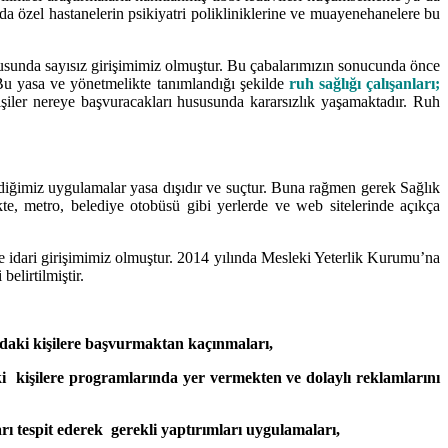
da özel hastanelerin psikiyatri polikliniklerine ve muayenehanelere bu
onusunda sayısız girişimimiz olmuştur. Bu çabalarımızın sonucunda önce
 Bu yasa ve yönetmelikte tanımlandığı şekilde
ruh sağlığı çalışanları;
işiler nereye başvuracakları hususunda kararsızlık yaşamaktadır. Ruh
rdiğimiz uygulamalar yasa dışıdır ve suçtur. Buna rağmen gerek Sağlık
kte, metro, belediye otobüsü gibi yerlerde ve web sitelerinde açıkça
 ve idari girişimimiz olmuştur. 2014 yılında Mesleki Yeterlik Kurumu’na
lirtilmiştir.
ındaki kişilere başvurmaktan kaçınmaları,
aki kişilere programlarında yer vermekten ve dolaylı reklamlarını
ları tespit ederek gerekli yaptırımları uygulamaları,