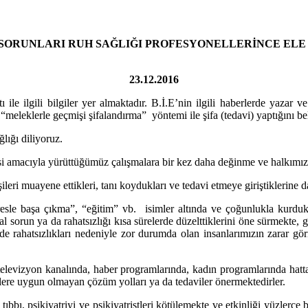
 SORUNLARI RUH SAĞLIĞI PROFESYONELLERİNCE ELE
23.12.2016
 ile ilgili bilgiler yer almaktadır. B.İ.E’nin ilgili haberlerde yazar 
“meleklerle geçmişi şifalandırma” yöntemi ile şifa (tedavi) yaptığını bel
lığı diliyoruz.
nmesi amacıyla yürüttüğümüz çalışmalara bir kez daha değinme ve halkımız
şileri muayene ettikleri, tanı koydukları ve tedavi etmeye giriştiklerine 
esle başa çıkma”, “eğitim” vb. isimler altında ve çoğunlukla kurdukl
l sorun ya da rahatsızlığı kısa sürelerde düzelttiklerini öne sürmekte, 
lde rahatsızlıkları nedeniyle zor durumda olan insanlarımızın zarar gör
elevizyon kanalında, haber programlarında, kadın programlarında hatta 
klere uygun olmayan çözüm yolları ya da tedaviler önermektedirler.
tıbbı, psikiyatriyi ve psikiyatristleri kötülemekte ve etkinliği yüzlerce