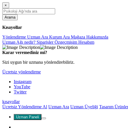
×
Arama
Kısayollar
Yönlendirme
Uzman Ara
Kurum Ara
Mağaza
Hakkımızda
Uzman Ağı nedir?
Siparişler
Özgeçmişim
Hesabım
Karar veremediniz mi?
Sizi uygun bir uzmana yönlendirebiliriz.
Ücretsiz yönlendirme
Instagram
YouTube
Twitter
kısayollar
Ücretsiz Yönlendirme Al
Uzman Ara
Uzman Üyeliği
Tasarım Ürünle
Uzman Paneli