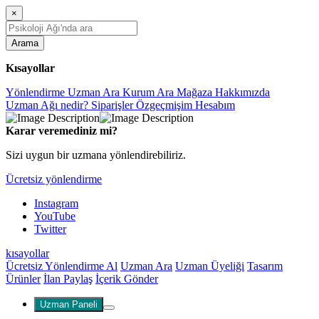
×
Arama
Kısayollar
Yönlendirme
Uzman Ara
Kurum Ara
Mağaza
Hakkımızda
Uzman Ağı nedir?
Siparişler
Özgeçmişim
Hesabım
Karar veremediniz mi?
Sizi uygun bir uzmana yönlendirebiliriz.
Ücretsiz yönlendirme
Instagram
YouTube
Twitter
kısayollar
Ücretsiz Yönlendirme Al
Uzman Ara
Uzman Üyeliği
Tasarım
Ürünler
İlan Paylaş
İçerik Gönder
Uzman Paneli