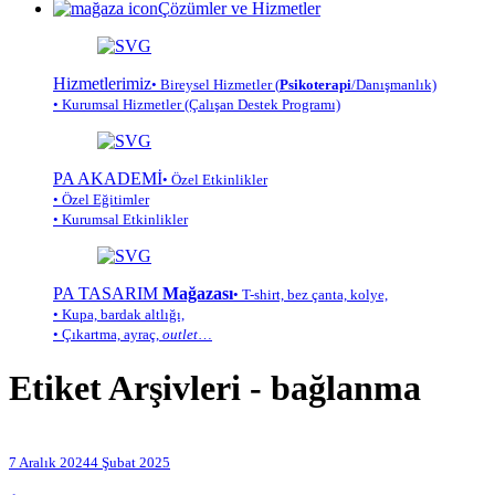
Çözümler ve Hizmetler
Hizmetlerimiz
• Bireysel Hizmetler (
Psikoterapi
/Danışmanlık)
• Kurumsal Hizmetler (Çalışan Destek Programı)
PA AKADEMİ
• Özel Etkinlikler
• Özel Eğitimler
• Kurumsal Etkinlikler
PA TASARIM
Mağazası
• T-shirt, bez çanta, kolye,
• Kupa, bardak altlığı,
• Çıkartma, ayraç,
outlet
…
Etiket Arşivleri -
bağlanma
7 Aralık 2024
4 Şubat 2025