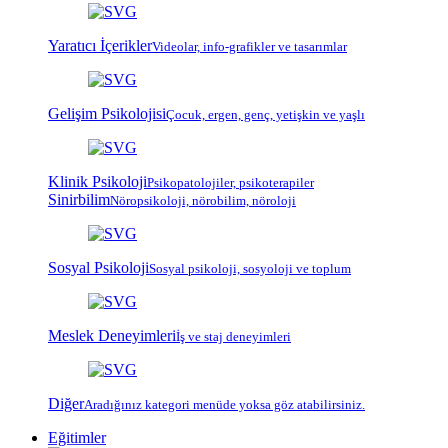
Yaratıcı İçerikler
Videolar, info-grafikler ve tasarımlar
Gelişim Psikolojisi
Çocuk, ergen, genç, yetişkin ve yaşlı
Klinik Psikoloji
Psiko
patoloji
ler, psiko
terapi
ler
Sinirbilim
Nöropsikoloji, nörobilim, nöroloji
Sosyal Psikoloji
Sosyal psikoloji, sosyoloji ve toplum
Meslek Deneyimleri
İş ve staj deneyimleri
Diğer
Aradığınız kategori menüde yoksa göz atabilirsiniz.
Eğitimler