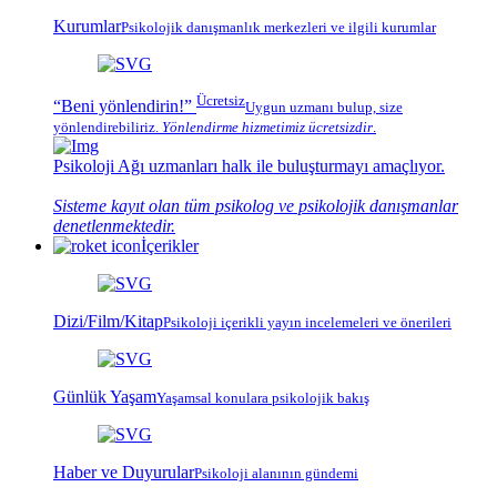
Kurumlar
Psikolojik
danışmanlık merkezleri
ve ilgili kurumlar
Ücretsiz
“Beni yönlendirin!”
Uygun uzmanı bulup, size
yönlendirebiliriz.
Yönlendirme hizmetimiz
ücretsizdir
.
Psikoloji Ağı
uzmanları halk ile buluşturmayı amaçlıyor.
Sisteme kayıt olan tüm psikolog ve psikolojik danışmanlar
denetlenmektedir.
İçerikler
Dizi/Film/Kitap
Psikoloji içerikli yayın incelemeleri ve önerileri
Günlük Yaşam
Yaşamsal konulara psikolojik bakış
Haber ve Duyurular
Psikoloji alanının gündemi