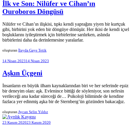
İlk ve Son: Nilüfer ve Cihan’ın
Ouroboros Döngüsü
Nilüfer ve Cihan’ın ilişkisi, tıpkı kendi yaprağını yiyen bir kurtçuk
gibi, birbirini yok eden bir döngüye dönüşür. Her ikisi de kendi içsel
boşluklarını iyileştirmek için birbirlerine sarılırken, aslında
birbirlerini daha da derinlemesine yaralarlar.
oluşturan
İlayda Gaye Tetik
14 Nisan 2023
14 Nisan 2023
Aşkın Üçgeni
İnsanların en büyük ilham kaynaklarından biri ve her seferinde eşsiz
bir deneyim olan: aşk. Evlenince bittiği de söyleniyor, son nefesin
verileceği ana kadar süreceği de… Psikoloji biliminde de kendine
fazlaca yer edinmiş aşka bir de Sternberg’ün gözünden bakacağız.
oluşturan
Aycan Selin Yıldız
23 Kasım 2020
23 Kasım 2020