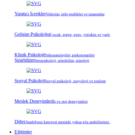
Yaratıcı İçerikler
Videolar, info-grafikler ve tasarımlar
Gelişim Psikolojisi
Çocuk, ergen, genç, yetişkin ve yaşlı
Klinik Psikoloji
Psiko
patoloji
ler, psiko
terapi
ler
Sinirbilim
Nöropsikoloji, nörobilim, nöroloji
Sosyal Psikoloji
Sosyal psikoloji, sosyoloji ve toplum
Meslek Deneyimleri
İş ve staj deneyimleri
Diğer
Aradığınız kategori menüde yoksa göz atabilirsiniz.
Eğitimler