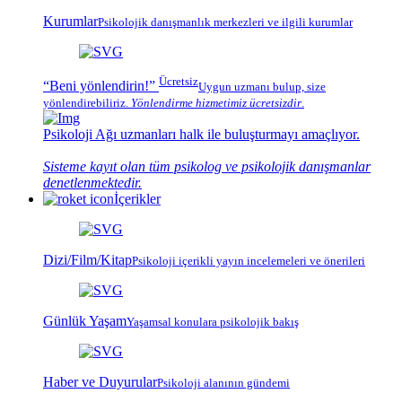
Kurumlar
Psikolojik
danışmanlık merkezleri
ve ilgili kurumlar
Ücretsiz
“Beni yönlendirin!”
Uygun uzmanı bulup, size
yönlendirebiliriz.
Yönlendirme hizmetimiz
ücretsizdir
.
Psikoloji Ağı
uzmanları halk ile buluşturmayı amaçlıyor.
Sisteme kayıt olan tüm psikolog ve psikolojik danışmanlar
denetlenmektedir.
İçerikler
Dizi/Film/Kitap
Psikoloji içerikli yayın incelemeleri ve önerileri
Günlük Yaşam
Yaşamsal konulara psikolojik bakış
Haber ve Duyurular
Psikoloji alanının gündemi