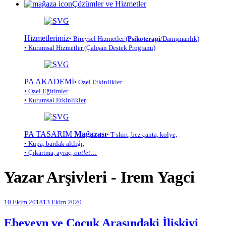
Çözümler ve Hizmetler
Hizmetlerimiz
• Bireysel Hizmetler (
Psikoterapi
/Danışmanlık)
• Kurumsal Hizmetler (Çalışan Destek Programı)
PA AKADEMİ
• Özel Etkinlikler
• Özel Eğitimler
• Kurumsal Etkinlikler
PA TASARIM
Mağazası
• T-shirt, bez çanta, kolye,
• Kupa, bardak altlığı,
• Çıkartma, ayraç,
outlet
…
Yazar Arşivleri -
Irem Yagci
10 Ekim 2018
13 Ekim 2020
Ebeveyn ve Çocuk Arasındaki İlişkiyi