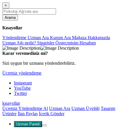
×
Arama
Kısayollar
Yönlendirme
Uzman Ara
Kurum Ara
Mağaza
Hakkımızda
Uzman Ağı nedir?
Siparişler
Özgeçmişim
Hesabım
Karar veremediniz mi?
Sizi uygun bir uzmana yönlendirebiliriz.
Ücretsiz yönlendirme
Instagram
YouTube
Twitter
kısayollar
Ücretsiz Yönlendirme Al
Uzman Ara
Uzman Üyeliği
Tasarım
Ürünler
İlan Paylaş
İçerik Gönder
Uzman Paneli