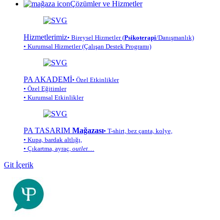
Çözümler ve Hizmetler
Hizmetlerimiz
• Bireysel Hizmetler (
Psikoterapi
/Danışmanlık)
• Kurumsal Hizmetler (Çalışan Destek Programı)
PA AKADEMİ
• Özel Etkinlikler
• Özel Eğitimler
• Kurumsal Etkinlikler
PA TASARIM
Mağazası
• T-shirt, bez çanta, kolye,
• Kupa, bardak altlığı,
• Çıkartma, ayraç,
outlet
…
Git İçerik