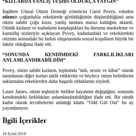
“KIZLARDA YANLIŞ TEŞHİS OLDUKÇA YAYGIN”
İngiltere Ulusal Otizm Derneği yöneticisi Carol Povey, eskiden
otizm
in çoğunlukla erkeklerde görüldüğünün düşünüldüğünü ama
otizm sahibi çoğu kızın, yanlış tanılara maruz kaldığını aktardı.
Otistik kızların ve kadınların karşılaştıkları bu durumu maskeleme ve
kamuflaj sözleriyle açıklayan Povey, kadınlardaki ve erkeklerdeki
otizmin arasındaki bu farkın oluşmasında sosyal koşulların büyük bir
faktör olduğunu ifade etti.
“SONUNDA KENDİMDEKİ FARKLILIKLARI
ANLAMLANDIRABİLDİM”
Povey, otizm sahibi kızların, toplumda “tatlı, sessiz ve kibar” olarak
tanımlanan diğer kızları taklit ettiklerini ve böylece otizm belirtilerini
saklamakta erkeklerden daha başarılı olduklarını söyledi.
Laure James, otizm teşhisiyle birlikte hayatının değiştiğini, sonunda
kendisindeki farklılıkları anlamlandırabildiğini ifade etti. Bir otistik
kadın olarak tecrübelerini anlattığı kitabı “Odd Girl Out” bu ay
yayımlanıyor.
İlgili İçerikler
16 Eylül 2019