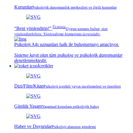
Kurumlar
Psikolojik
danışmanlık merkezleri
ve ilgili kurumlar
Ücretsiz
“Beni yönlendirin!”
Uygun uzmanı bulup, size
yönlendirebiliriz.
Yönlendirme hizmetimiz
ücretsizdir
.
Psikoloji Ağı
uzmanları halk ile buluşturmayı amaçlıyor.
Sisteme kayıt olan tüm psikolog ve psikolojik danışmanlar
denetlenmektedir.
İçerikler
Dizi/Film/Kitap
Psikoloji içerikli yayın incelemeleri ve önerileri
Günlük Yaşam
Yaşamsal konulara psikolojik bakış
Haber ve Duyurular
Psikoloji alanının gündemi