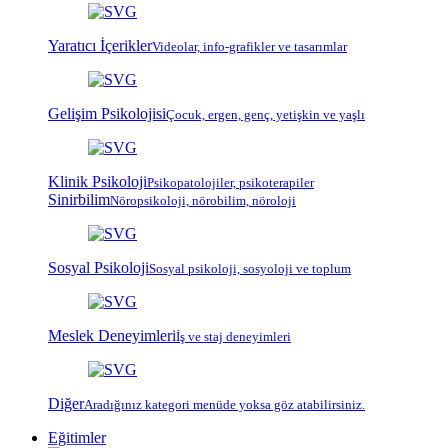
Yaratıcı İçerikler
Videolar, info-grafikler ve tasarımlar
Gelişim Psikolojisi
Çocuk, ergen, genç, yetişkin ve yaşlı
Klinik Psikoloji
Psiko
patoloji
ler, psiko
terapi
ler
Sinirbilim
Nöropsikoloji, nörobilim, nöroloji
Sosyal Psikoloji
Sosyal psikoloji, sosyoloji ve toplum
Meslek Deneyimleri
İş ve staj deneyimleri
Diğer
Aradığınız kategori menüde yoksa göz atabilirsiniz.
Eğitimler