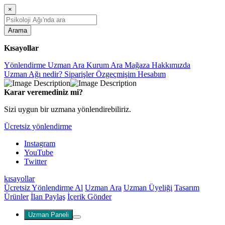
×
Arama
Kısayollar
Yönlendirme
Uzman Ara
Kurum Ara
Mağaza
Hakkımızda
Uzman Ağı nedir?
Siparişler
Özgeçmişim
Hesabım
Karar veremediniz mi?
Sizi uygun bir uzmana yönlendirebiliriz.
Ücretsiz yönlendirme
Instagram
YouTube
Twitter
kısayollar
Ücretsiz Yönlendirme Al
Uzman Ara
Uzman Üyeliği
Tasarım
Ürünler
İlan Paylaş
İçerik Gönder
Uzman Paneli