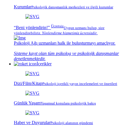
Kurumlar
Psikolojik
danışmanlık merkezleri
ve ilgili kurumlar
Ücretsiz
“Beni yönlendirin!”
Uygun uzmanı bulup, size
yönlendirebiliriz.
Yönlendirme hizmetimiz
ücretsizdir
.
Psikoloji Ağı
uzmanları halk ile buluşturmayı amaçlıyor.
Sisteme kayıt olan tüm psikolog ve psikolojik danışmanlar
denetlenmektedir.
İçerikler
Dizi/Film/Kitap
Psikoloji içerikli yayın incelemeleri ve önerileri
Günlük Yaşam
Yaşamsal konulara psikolojik bakış
Haber ve Duyurular
Psikoloji alanının gündemi