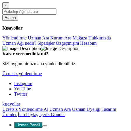
×
Arama
Kısayollar
Yönlendirme
Uzman Ara
Kurum Ara
Mağaza
Hakkımızda
Uzman Ağı nedir?
Siparişler
Özgeçmişim
Hesabım
Karar veremediniz mi?
Sizi uygun bir uzmana yönlendirebiliriz.
Ücretsiz yönlendirme
Instagram
YouTube
Twitter
kısayollar
Ücretsiz Yönlendirme Al
Uzman Ara
Uzman Üyeliği
Tasarım
Ürünler
İlan Paylaş
İçerik Gönder
Uzman Paneli