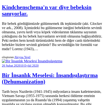
Kindchenschema'n var diye bebeksin
sanıyorlar.
Bir bebek gördüğümüzde gülümsemek ilk tepkimizdir (akt. Glocker
ve ark., 2008). İçimizdeki bu gülümseme isteğini bebeklerin sevimli
olmasına, yavru kedi veya köpek videolarının tıklanma sayısının
çokluğunu da bu bebek hayvanların sevimli olmasına bağlayabiliriz.
Peki neden hem kendi türümüzdeki hem de diğer canlı türlerindeki
bebekler bizlere sevimli görünür? Bu sevimliliğin bir formülü var
mıdır? Lorenz (1943),…
oluşturan
Aleyna Yeşil
26 Şubat 2020
10 Eylül 2020
Bir İnsanlık Meselesi: İnsandışılaştırma
(Dehumanization)
Tarih boyu Nazilerin (1941-1945) milyonlarca insanı katletmesinin,
Vietnam Savaşı (1955-1975) sırasında herkesi öldürme emrinin
uygulanmasının ya da Ruanda’da (1994) yaşanmış vahşetin
insanlığa ve vicdana uygun olmadığı konuşulmuştur. Bu gibi