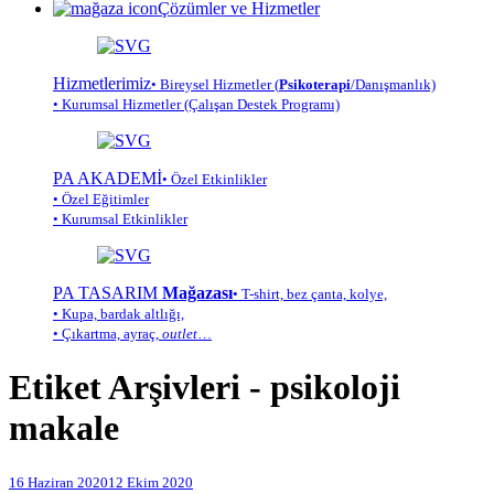
Çözümler ve Hizmetler
Hizmetlerimiz
• Bireysel Hizmetler (
Psikoterapi
/Danışmanlık)
• Kurumsal Hizmetler (Çalışan Destek Programı)
PA AKADEMİ
• Özel Etkinlikler
• Özel Eğitimler
• Kurumsal Etkinlikler
PA TASARIM
Mağazası
• T-shirt, bez çanta, kolye,
• Kupa, bardak altlığı,
• Çıkartma, ayraç,
outlet
…
Etiket Arşivleri -
psikoloji
makale
16 Haziran 2020
12 Ekim 2020