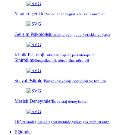
Yaratıcı İçerikler
Videolar, info-grafikler ve tasarımlar
Gelişim Psikolojisi
Çocuk, ergen, genç, yetişkin ve yaşlı
Klinik Psikoloji
Psiko
patoloji
ler, psiko
terapi
ler
Sinirbilim
Nöropsikoloji, nörobilim, nöroloji
Sosyal Psikoloji
Sosyal psikoloji, sosyoloji ve toplum
Meslek Deneyimleri
İş ve staj deneyimleri
Diğer
Aradığınız kategori menüde yoksa göz atabilirsiniz.
Eğitimler