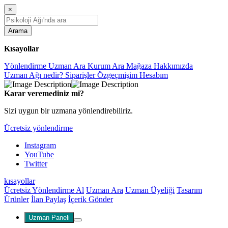
×
Arama
Kısayollar
Yönlendirme
Uzman Ara
Kurum Ara
Mağaza
Hakkımızda
Uzman Ağı nedir?
Siparişler
Özgeçmişim
Hesabım
Karar veremediniz mi?
Sizi uygun bir uzmana yönlendirebiliriz.
Ücretsiz yönlendirme
Instagram
YouTube
Twitter
kısayollar
Ücretsiz Yönlendirme Al
Uzman Ara
Uzman Üyeliği
Tasarım
Ürünler
İlan Paylaş
İçerik Gönder
Uzman Paneli