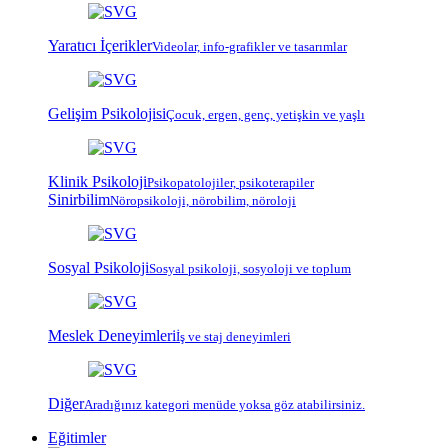
Yaratıcı İçerikler
Videolar, info-grafikler ve tasarımlar
Gelişim Psikolojisi
Çocuk, ergen, genç, yetişkin ve yaşlı
Klinik Psikoloji
Psiko
patoloji
ler, psiko
terapi
ler
Sinirbilim
Nöropsikoloji, nörobilim, nöroloji
Sosyal Psikoloji
Sosyal psikoloji, sosyoloji ve toplum
Meslek Deneyimleri
İş ve staj deneyimleri
Diğer
Aradığınız kategori menüde yoksa göz atabilirsiniz.
Eğitimler