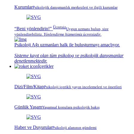
Kurumlar
Psikolojik
danışmanlık merkezleri
ve ilgili kurumlar
Ücretsiz
“Beni yönlendirin!”
Uygun uzmanı bulup, size
yönlendirebiliriz.
Yönlendirme hizmetimiz
ücretsizdir
.
Psikoloji Ağı
uzmanları halk ile buluşturmayı amaçlıyor.
Sisteme kayıt olan tüm psikolog ve psikolojik danışmanlar
denetlenmektedir.
İçerikler
Dizi/Film/Kitap
Psikoloji içerikli yayın incelemeleri ve önerileri
Günlük Yaşam
Yaşamsal konulara psikolojik bakış
Haber ve Duyurular
Psikoloji alanının gündemi