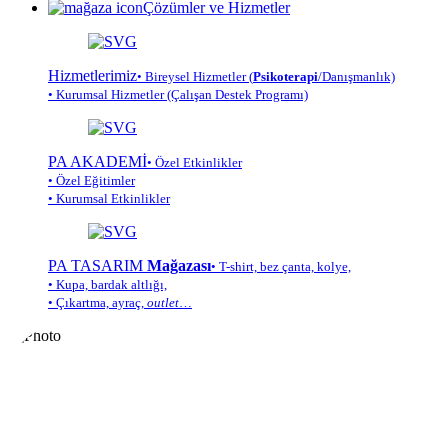
Çözümler ve Hizmetler
Hizmetlerimiz
• Bireysel Hizmetler (
Psikoterapi
/Danışmanlık)
• Kurumsal Hizmetler (Çalışan Destek Programı)
PA AKADEMİ
• Özel Etkinlikler
• Özel Eğitimler
• Kurumsal Etkinlikler
PA TASARIM
Mağazası
• T-shirt, bez çanta, kolye,
• Kupa, bardak altlığı,
• Çıkartma, ayraç,
outlet
…