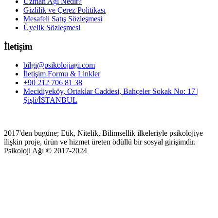
Uzman Ağı Nedir?
Gizlilik ve Çerez Politikası
Mesafeli Satış Sözleşmesi
Üyelik Sözleşmesi
İletişim
bilgi@psikolojiagi.com
İletişim Formu & Linkler
+90 212 706 81 38
Mecidiyeköy, Ortaklar Caddesi, Bahçeler Sokak No: 17 |
Şişli/İSTANBUL
2017'den bugüne; Etik, Nitelik, Bilimsellik ilkeleriyle psikolojiye
ilişkin proje, ürün ve hizmet üreten ödüllü bir sosyal girişimdir.
Psikoloji Ağı © 2017-2024