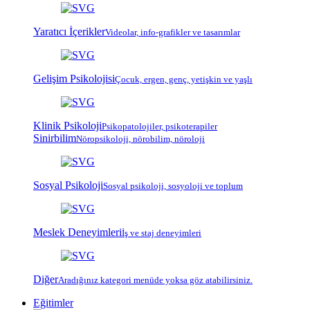
Yaratıcı İçerikler
Videolar, info-grafikler ve tasarımlar
Gelişim Psikolojisi
Çocuk, ergen, genç, yetişkin ve yaşlı
Klinik Psikoloji
Psiko
patoloji
ler, psiko
terapi
ler
Sinirbilim
Nöropsikoloji, nörobilim, nöroloji
Sosyal Psikoloji
Sosyal psikoloji, sosyoloji ve toplum
Meslek Deneyimleri
İş ve staj deneyimleri
Diğer
Aradığınız kategori menüde yoksa göz atabilirsiniz.
Eğitimler