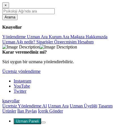
×
Arama
Kısayollar
Yönlendirme
Uzman Ara
Kurum Ara
Mağaza
Hakkımızda
Uzman Ağı nedir?
Siparişler
Özgeçmişim
Hesabım
Karar veremediniz mi?
Sizi uygun bir uzmana yönlendirebiliriz.
Ücretsiz yönlendirme
Instagram
YouTube
Twitter
kısayollar
Ücretsiz Yönlendirme Al
Uzman Ara
Uzman Üyeliği
Tasarım
Ürünler
İlan Paylaş
İçerik Gönder
Uzman Paneli