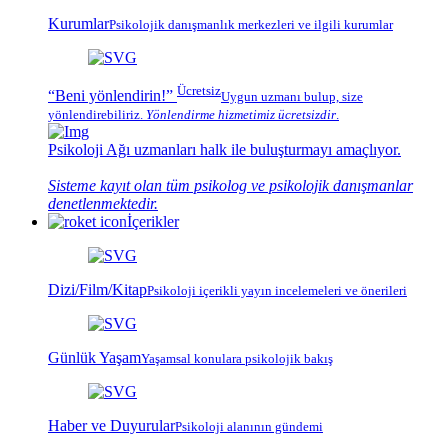
Kurumlar
Psikolojik
danışmanlık merkezleri
ve ilgili kurumlar
Ücretsiz
“Beni yönlendirin!”
Uygun uzmanı bulup, size
yönlendirebiliriz.
Yönlendirme hizmetimiz
ücretsizdir
.
Psikoloji Ağı
uzmanları halk ile buluşturmayı amaçlıyor.
Sisteme kayıt olan tüm psikolog ve psikolojik danışmanlar
denetlenmektedir.
İçerikler
Dizi/Film/Kitap
Psikoloji içerikli yayın incelemeleri ve önerileri
Günlük Yaşam
Yaşamsal konulara psikolojik bakış
Haber ve Duyurular
Psikoloji alanının gündemi