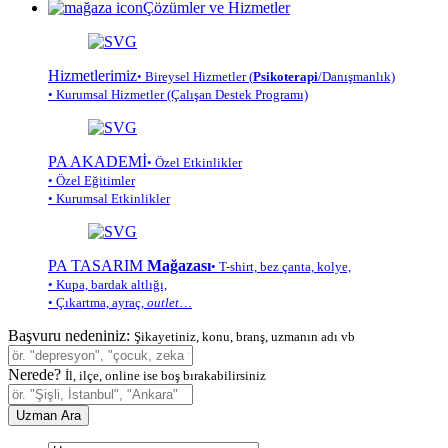
Çözümler ve Hizmetler
Hizmetlerimiz
• Bireysel Hizmetler (
Psikoterapi
/Danışmanlık)
• Kurumsal Hizmetler (Çalışan Destek Programı)
PA AKADEMİ
• Özel Etkinlikler
• Özel Eğitimler
• Kurumsal Etkinlikler
PA TASARIM
Mağazası
• T-shirt, bez çanta, kolye,
• Kupa, bardak altlığı,
• Çıkartma, ayraç,
outlet
…
Başvuru nedeniniz:
Şikayetiniz, konu, branş, uzmanın adı vb
Nerede?
İl, ilçe, online ise boş bırakabilirsiniz
Uzman Ara