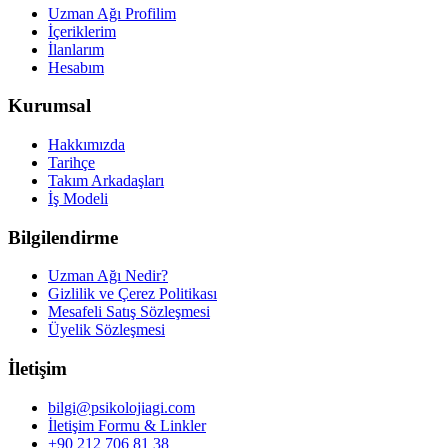
Uzman Ağı Profilim
İçeriklerim
İlanlarım
Hesabım
Kurumsal
Hakkımızda
Tarihçe
Takım Arkadaşları
İş Modeli
Bilgilendirme
Uzman Ağı Nedir?
Gizlilik ve Çerez Politikası
Mesafeli Satış Sözleşmesi
Üyelik Sözleşmesi
İletişim
bilgi@psikolojiagi.com
İletişim Formu & Linkler
+90 212 706 81 38