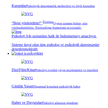
Kurumlar
Psikolojik
danışmanlık merkezleri
ve ilgili kurumlar
Ücretsiz
“Beni yönlendirin!”
Uygun uzmanı bulup, size
yönlendirebiliriz.
Yönlendirme hizmetimiz
ücretsizdir
.
Psikoloji Ağı
uzmanları halk ile buluşturmayı amaçlıyor.
Sisteme kayıt olan tüm psikolog ve psikolojik danışmanlar
denetlenmektedir.
İçerikler
Dizi/Film/Kitap
Psikoloji içerikli yayın incelemeleri ve önerileri
Günlük Yaşam
Yaşamsal konulara psikolojik bakış
Haber ve Duyurular
Psikoloji alanının gündemi