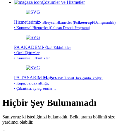
Çözümler ve Hizmetler
Hizmetlerimiz
• Bireysel Hizmetler (
Psikoterapi
/Danışmanlık)
• Kurumsal Hizmetler (Çalışan Destek Programı)
PA AKADEMİ
• Özel Etkinlikler
• Özel Eğitimler
• Kurumsal Etkinlikler
PA TASARIM
Mağazası
• T-shirt, bez çanta, kolye,
• Kupa, bardak altlığı,
• Çıkartma, ayraç,
outlet
…
Hiçbir Şey Bulunamadı
Sanıyoruz ki istediğinizi bulamadık. Belki arama bölümü size
yardımcı olabilir.