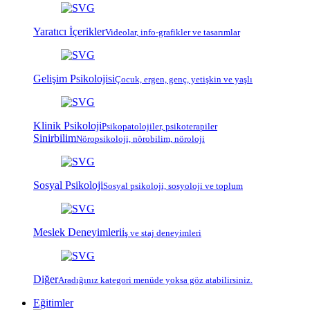
Yaratıcı İçerikler
Videolar, info-grafikler ve tasarımlar
Gelişim Psikolojisi
Çocuk, ergen, genç, yetişkin ve yaşlı
Klinik Psikoloji
Psiko
patoloji
ler, psiko
terapi
ler
Sinirbilim
Nöropsikoloji, nörobilim, nöroloji
Sosyal Psikoloji
Sosyal psikoloji, sosyoloji ve toplum
Meslek Deneyimleri
İş ve staj deneyimleri
Diğer
Aradığınız kategori menüde yoksa göz atabilirsiniz.
Eğitimler