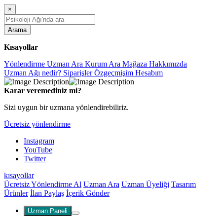
×
Arama
Kısayollar
Yönlendirme
Uzman Ara
Kurum Ara
Mağaza
Hakkımızda
Uzman Ağı nedir?
Siparişler
Özgeçmişim
Hesabım
Karar veremediniz mi?
Sizi uygun bir uzmana yönlendirebiliriz.
Ücretsiz yönlendirme
Instagram
YouTube
Twitter
kısayollar
Ücretsiz Yönlendirme Al
Uzman Ara
Uzman Üyeliği
Tasarım
Ürünler
İlan Paylaş
İçerik Gönder
Uzman Paneli