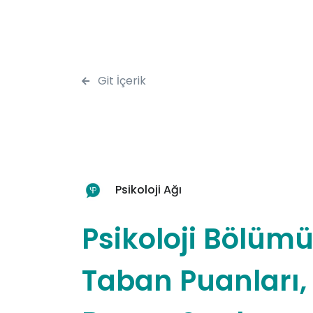
Git İçerik
Psikoloji Ağı
Psikoloji Bölüm
Taban Puanları,