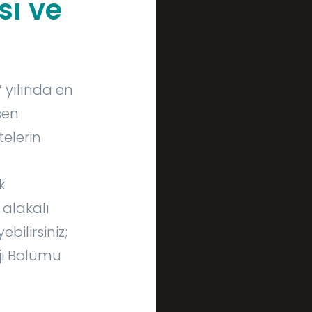
sı ve
7 yılında en
şen
telerin
k
 alakalı
bilirsiniz;
ji Bölümü