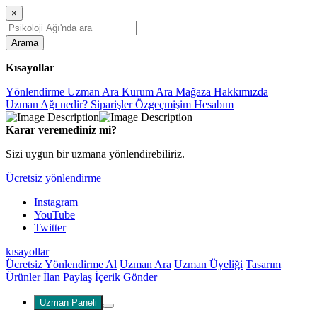
×
Arama
Kısayollar
Yönlendirme
Uzman Ara
Kurum Ara
Mağaza
Hakkımızda
Uzman Ağı nedir?
Siparişler
Özgeçmişim
Hesabım
Karar veremediniz mi?
Sizi uygun bir uzmana yönlendirebiliriz.
Ücretsiz yönlendirme
Instagram
YouTube
Twitter
kısayollar
Ücretsiz Yönlendirme Al
Uzman Ara
Uzman Üyeliği
Tasarım
Ürünler
İlan Paylaş
İçerik Gönder
Uzman Paneli