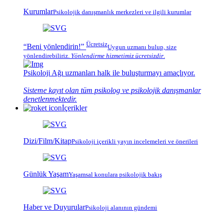
Kurumlar
Psikolojik
danışmanlık merkezleri
ve ilgili kurumlar
Ücretsiz
“Beni yönlendirin!”
Uygun uzmanı bulup, size
yönlendirebiliriz.
Yönlendirme hizmetimiz
ücretsizdir
.
Psikoloji Ağı
uzmanları halk ile buluşturmayı amaçlıyor.
Sisteme kayıt olan tüm psikolog ve psikolojik danışmanlar
denetlenmektedir.
İçerikler
Dizi/Film/Kitap
Psikoloji içerikli yayın incelemeleri ve önerileri
Günlük Yaşam
Yaşamsal konulara psikolojik bakış
Haber ve Duyurular
Psikoloji alanının gündemi