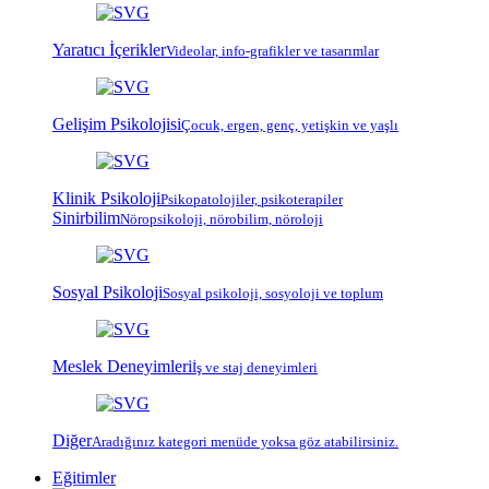
Yaratıcı İçerikler
Videolar, info-grafikler ve tasarımlar
Gelişim Psikolojisi
Çocuk, ergen, genç, yetişkin ve yaşlı
Klinik Psikoloji
Psiko
patoloji
ler, psiko
terapi
ler
Sinirbilim
Nöropsikoloji, nörobilim, nöroloji
Sosyal Psikoloji
Sosyal psikoloji, sosyoloji ve toplum
Meslek Deneyimleri
İş ve staj deneyimleri
Diğer
Aradığınız kategori menüde yoksa göz atabilirsiniz.
Eğitimler