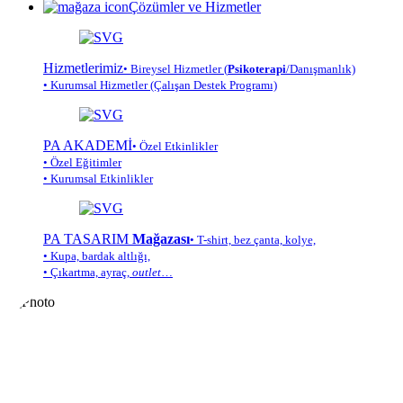
Çözümler ve Hizmetler
Hizmetlerimiz
• Bireysel Hizmetler (
Psikoterapi
/Danışmanlık)
• Kurumsal Hizmetler (Çalışan Destek Programı)
PA AKADEMİ
• Özel Etkinlikler
• Özel Eğitimler
• Kurumsal Etkinlikler
PA TASARIM
Mağazası
• T-shirt, bez çanta, kolye,
• Kupa, bardak altlığı,
• Çıkartma, ayraç,
outlet
…