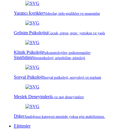
Yaratıcı İçerikler
Videolar, info-grafikler ve tasarımlar
Gelişim Psikolojisi
Çocuk, ergen, genç, yetişkin ve yaşlı
Klinik Psikoloji
Psiko
patoloji
ler, psiko
terapi
ler
Sinirbilim
Nöropsikoloji, nörobilim, nöroloji
Sosyal Psikoloji
Sosyal psikoloji, sosyoloji ve toplum
Meslek Deneyimleri
İş ve staj deneyimleri
Diğer
Aradığınız kategori menüde yoksa göz atabilirsiniz.
Eğitimler