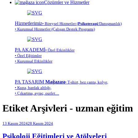
Çözümler ve Hizmetler
Hizmetlerimiz
• Bireysel Hizmetler (
Psikoterapi
/Danışmanlık)
• Kurumsal Hizmetler (Çalışan Destek Programı)
PA AKADEMİ
• Özel Etkinlikler
• Özel Eğitimler
• Kurumsal Etkinlikler
PA TASARIM
Mağazası
• T-shirt, bez çanta, kolye,
• Kupa, bardak altlığı,
• Çıkartma, ayraç,
outlet
…
Etiket Arşivleri -
uzman eğitim
13 Kasım 2024
28 Kasım 2024
Psikoloji Eğitimleri ve Atölyeleri