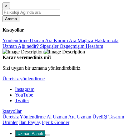
×
Arama
Kısayollar
Yönlendirme
Uzman Ara
Kurum Ara
Mağaza
Hakkımızda
Uzman Ağı nedir?
Siparişler
Özgeçmişim
Hesabım
Karar veremediniz mi?
Sizi uygun bir uzmana yönlendirebiliriz.
Ücretsiz yönlendirme
Instagram
YouTube
Twitter
kısayollar
Ücretsiz Yönlendirme Al
Uzman Ara
Uzman Üyeliği
Tasarım
Ürünler
İlan Paylaş
İçerik Gönder
Uzman Paneli