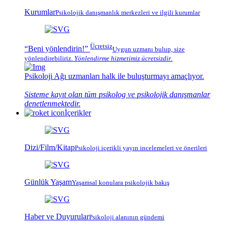
Kurumlar
Psikolojik
danışmanlık merkezleri
ve ilgili kurumlar
Ücretsiz
“Beni yönlendirin!”
Uygun uzmanı bulup, size
yönlendirebiliriz.
Yönlendirme hizmetimiz
ücretsizdir
.
Psikoloji Ağı
uzmanları halk ile buluşturmayı amaçlıyor.
Sisteme kayıt olan tüm psikolog ve psikolojik danışmanlar
denetlenmektedir.
İçerikler
Dizi/Film/Kitap
Psikoloji içerikli yayın incelemeleri ve önerileri
Günlük Yaşam
Yaşamsal konulara psikolojik bakış
Haber ve Duyurular
Psikoloji alanının gündemi