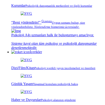
Kurumlar
Psikolojik
danışmanlık merkezleri
ve ilgili kurumlar
Ücretsiz
“Beni yönlendirin!”
Uygun uzmanı bulup, size
yönlendirebiliriz.
Yönlendirme hizmetimiz
ücretsizdir
.
Psikoloji Ağı
uzmanları halk ile buluşturmayı amaçlıyor.
Sisteme kayıt olan tüm psikolog ve psikolojik danışmanlar
denetlenmektedir.
İçerikler
Dizi/Film/Kitap
Psikoloji içerikli yayın incelemeleri ve önerileri
Günlük Yaşam
Yaşamsal konulara psikolojik bakış
Haber ve Duyurular
Psikoloji alanının gündemi