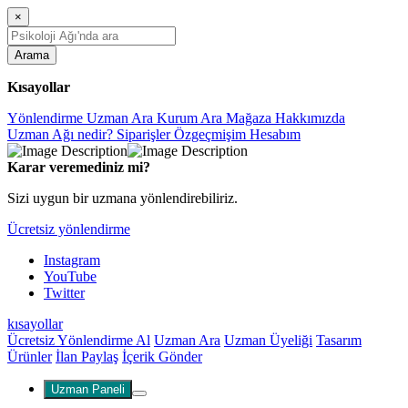
×
Arama
Kısayollar
Yönlendirme
Uzman Ara
Kurum Ara
Mağaza
Hakkımızda
Uzman Ağı nedir?
Siparişler
Özgeçmişim
Hesabım
Karar veremediniz mi?
Sizi uygun bir uzmana yönlendirebiliriz.
Ücretsiz yönlendirme
Instagram
YouTube
Twitter
kısayollar
Ücretsiz Yönlendirme Al
Uzman Ara
Uzman Üyeliği
Tasarım
Ürünler
İlan Paylaş
İçerik Gönder
Uzman Paneli