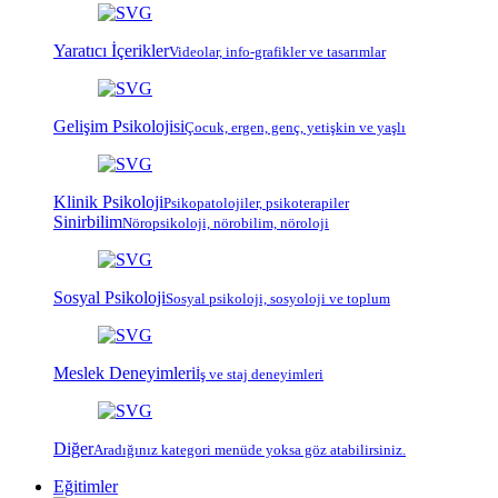
Yaratıcı İçerikler
Videolar, info-grafikler ve tasarımlar
Gelişim Psikolojisi
Çocuk, ergen, genç, yetişkin ve yaşlı
Klinik Psikoloji
Psiko
patoloji
ler, psiko
terapi
ler
Sinirbilim
Nöropsikoloji, nörobilim, nöroloji
Sosyal Psikoloji
Sosyal psikoloji, sosyoloji ve toplum
Meslek Deneyimleri
İş ve staj deneyimleri
Diğer
Aradığınız kategori menüde yoksa göz atabilirsiniz.
Eğitimler