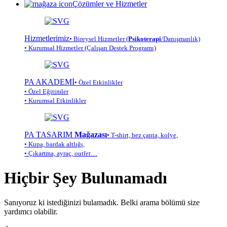
Çözümler ve Hizmetler
Hizmetlerimiz
• Bireysel Hizmetler (
Psikoterapi
/Danışmanlık)
• Kurumsal Hizmetler (Çalışan Destek Programı)
PA AKADEMİ
• Özel Etkinlikler
• Özel Eğitimler
• Kurumsal Etkinlikler
PA TASARIM
Mağazası
• T-shirt, bez çanta, kolye,
• Kupa, bardak altlığı,
• Çıkartma, ayraç,
outlet
…
Hiçbir Şey Bulunamadı
Sanıyoruz ki istediğinizi bulamadık. Belki arama bölümü size
yardımcı olabilir.