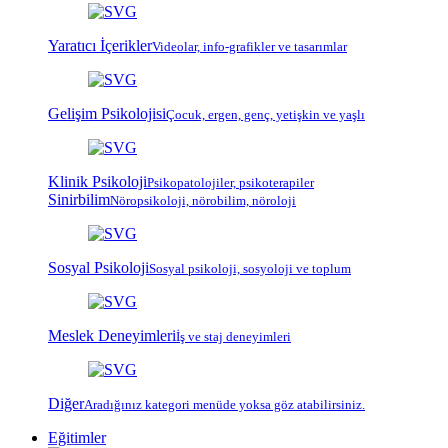
Yaratıcı İçerikler
Videolar, info-grafikler ve tasarımlar
Gelişim Psikolojisi
Çocuk, ergen, genç, yetişkin ve yaşlı
Klinik Psikoloji
Psiko
patoloji
ler, psiko
terapi
ler
Sinirbilim
Nöropsikoloji, nörobilim, nöroloji
Sosyal Psikoloji
Sosyal psikoloji, sosyoloji ve toplum
Meslek Deneyimleri
İş ve staj deneyimleri
Diğer
Aradığınız kategori menüde yoksa göz atabilirsiniz.
Eğitimler