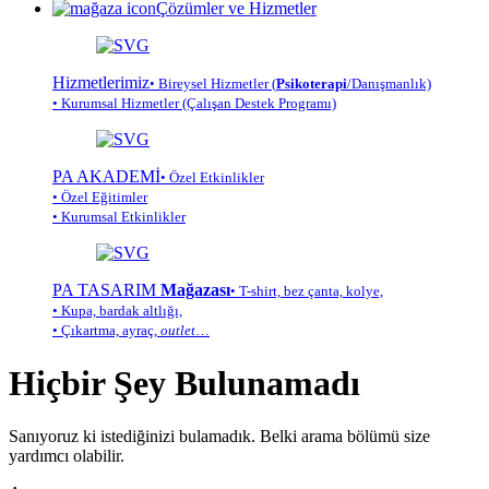
Çözümler ve Hizmetler
Hizmetlerimiz
• Bireysel Hizmetler (
Psikoterapi
/Danışmanlık)
• Kurumsal Hizmetler (Çalışan Destek Programı)
PA AKADEMİ
• Özel Etkinlikler
• Özel Eğitimler
• Kurumsal Etkinlikler
PA TASARIM
Mağazası
• T-shirt, bez çanta, kolye,
• Kupa, bardak altlığı,
• Çıkartma, ayraç,
outlet
…
Hiçbir Şey Bulunamadı
Sanıyoruz ki istediğinizi bulamadık. Belki arama bölümü size
yardımcı olabilir.