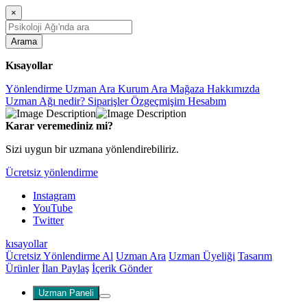
×
Arama
Kısayollar
Yönlendirme
Uzman Ara
Kurum Ara
Mağaza
Hakkımızda
Uzman Ağı nedir?
Siparişler
Özgeçmişim
Hesabım
Karar veremediniz mi?
Sizi uygun bir uzmana yönlendirebiliriz.
Ücretsiz yönlendirme
Instagram
YouTube
Twitter
kısayollar
Ücretsiz Yönlendirme Al
Uzman Ara
Uzman Üyeliği
Tasarım
Ürünler
İlan Paylaş
İçerik Gönder
Uzman Paneli