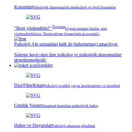
Kurumlar
Psikolojik
danışmanlık merkezleri
ve ilgili kurumlar
Ücretsiz
“Beni yönlendirin!”
Uygun uzmanı bulup, size
yönlendirebiliriz.
Yönlendirme hizmetimiz
ücretsizdir
.
Psikoloji Ağı
uzmanları halk ile buluşturmayı amaçlıyor.
Sisteme kayıt olan tüm psikolog ve psikolojik danışmanlar
denetlenmektedir.
İçerikler
Dizi/Film/Kitap
Psikoloji içerikli yayın incelemeleri ve önerileri
Günlük Yaşam
Yaşamsal konulara psikolojik bakış
Haber ve Duyurular
Psikoloji alanının gündemi