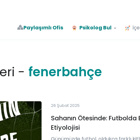
Paylaşımlı Ofis
Psikolog Bul
İçe
leri -
fenerbahçe
26 Şubat 2025
Sahanın Ötesinde: Futbolda E
Etiyolojisi
Günümüzde futbol, oldukça farklı kit