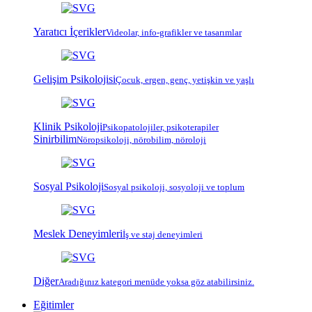
Yaratıcı İçerikler
Videolar, info-grafikler ve tasarımlar
Gelişim Psikolojisi
Çocuk, ergen, genç, yetişkin ve yaşlı
Klinik Psikoloji
Psiko
patoloji
ler, psiko
terapi
ler
Sinirbilim
Nöropsikoloji, nörobilim, nöroloji
Sosyal Psikoloji
Sosyal psikoloji, sosyoloji ve toplum
Meslek Deneyimleri
İş ve staj deneyimleri
Diğer
Aradığınız kategori menüde yoksa göz atabilirsiniz.
Eğitimler