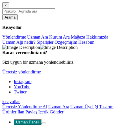
×
Arama
Kısayollar
Yönlendirme
Uzman Ara
Kurum Ara
Mağaza
Hakkımızda
Uzman Ağı nedir?
Siparişler
Özgeçmişim
Hesabım
Karar veremediniz mi?
Sizi uygun bir uzmana yönlendirebiliriz.
Ücretsiz yönlendirme
Instagram
YouTube
Twitter
kısayollar
Ücretsiz Yönlendirme Al
Uzman Ara
Uzman Üyeliği
Tasarım
Ürünler
İlan Paylaş
İçerik Gönder
Uzman Paneli