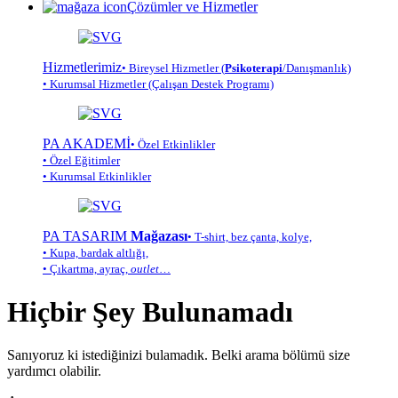
Çözümler ve Hizmetler
Hizmetlerimiz
• Bireysel Hizmetler (
Psikoterapi
/Danışmanlık)
• Kurumsal Hizmetler (Çalışan Destek Programı)
PA AKADEMİ
• Özel Etkinlikler
• Özel Eğitimler
• Kurumsal Etkinlikler
PA TASARIM
Mağazası
• T-shirt, bez çanta, kolye,
• Kupa, bardak altlığı,
• Çıkartma, ayraç,
outlet
…
Hiçbir Şey Bulunamadı
Sanıyoruz ki istediğinizi bulamadık. Belki arama bölümü size
yardımcı olabilir.