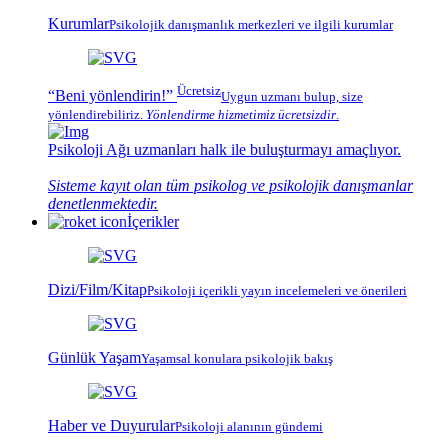
Kurumlar
Psikolojik
danışmanlık merkezleri
ve ilgili kurumlar
Ücretsiz
“Beni yönlendirin!”
Uygun uzmanı bulup, size
yönlendirebiliriz.
Yönlendirme hizmetimiz
ücretsizdir
.
Psikoloji Ağı
uzmanları halk ile buluşturmayı amaçlıyor.
Sisteme kayıt olan tüm psikolog ve psikolojik danışmanlar
denetlenmektedir.
İçerikler
Dizi/Film/Kitap
Psikoloji içerikli yayın incelemeleri ve önerileri
Günlük Yaşam
Yaşamsal konulara psikolojik bakış
Haber ve Duyurular
Psikoloji alanının gündemi