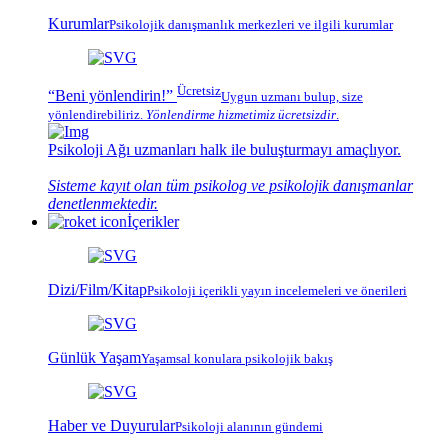
Kurumlar
Psikolojik
danışmanlık merkezleri
ve ilgili kurumlar
Ücretsiz
“Beni yönlendirin!”
Uygun uzmanı bulup, size
yönlendirebiliriz.
Yönlendirme hizmetimiz
ücretsizdir
.
Psikoloji Ağı
uzmanları halk ile buluşturmayı amaçlıyor.
Sisteme kayıt olan tüm psikolog ve psikolojik danışmanlar
denetlenmektedir.
İçerikler
Dizi/Film/Kitap
Psikoloji içerikli yayın incelemeleri ve önerileri
Günlük Yaşam
Yaşamsal konulara psikolojik bakış
Haber ve Duyurular
Psikoloji alanının gündemi