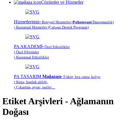
Çözümler ve Hizmetler
Hizmetlerimiz
• Bireysel Hizmetler (
Psikoterapi
/Danışmanlık)
• Kurumsal Hizmetler (Çalışan Destek Programı)
PA AKADEMİ
• Özel Etkinlikler
• Özel Eğitimler
• Kurumsal Etkinlikler
PA TASARIM
Mağazası
• T-shirt, bez çanta, kolye,
• Kupa, bardak altlığı,
• Çıkartma, ayraç,
outlet
…
Etiket Arşivleri -
Ağlamanın
Doğası