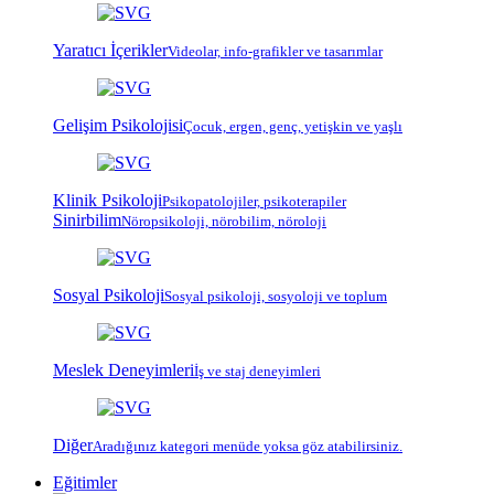
Yaratıcı İçerikler
Videolar, info-grafikler ve tasarımlar
Gelişim Psikolojisi
Çocuk, ergen, genç, yetişkin ve yaşlı
Klinik Psikoloji
Psiko
patoloji
ler, psiko
terapi
ler
Sinirbilim
Nöropsikoloji, nörobilim, nöroloji
Sosyal Psikoloji
Sosyal psikoloji, sosyoloji ve toplum
Meslek Deneyimleri
İş ve staj deneyimleri
Diğer
Aradığınız kategori menüde yoksa göz atabilirsiniz.
Eğitimler