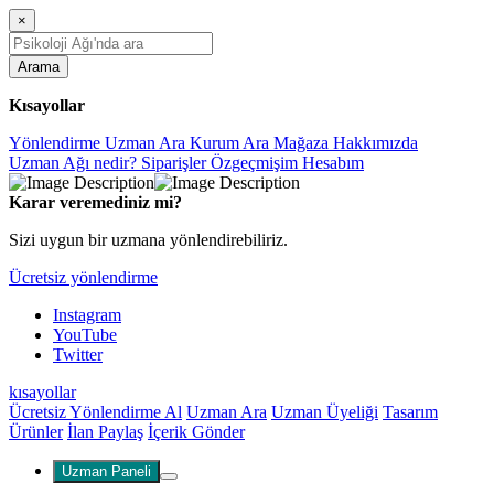
×
Arama
Kısayollar
Yönlendirme
Uzman Ara
Kurum Ara
Mağaza
Hakkımızda
Uzman Ağı nedir?
Siparişler
Özgeçmişim
Hesabım
Karar veremediniz mi?
Sizi uygun bir uzmana yönlendirebiliriz.
Ücretsiz yönlendirme
Instagram
YouTube
Twitter
kısayollar
Ücretsiz Yönlendirme Al
Uzman Ara
Uzman Üyeliği
Tasarım
Ürünler
İlan Paylaş
İçerik Gönder
Uzman Paneli