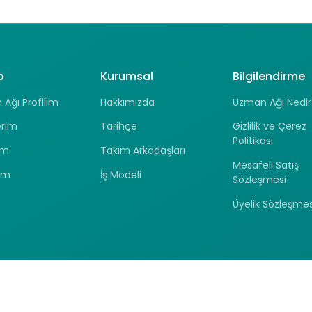
p
Kurumsal
Bilgilendirme
Ağı Profilim
Hakkımızda
Uzman Ağı Nedir
erim
Tarihçe
Gizlilik ve Çerez
Politikası
ım
Takım Arkadaşları
Mesafeli Satış
ım
İş Modeli
Sözleşmesi
Üyelik Sözleşmes