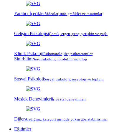
Yaratıcı İçerikler
Videolar, info-grafikler ve tasarımlar
Gelişim Psikolojisi
Çocuk, ergen, genç, yetişkin ve yaşlı
Klinik Psikoloji
Psiko
patoloji
ler, psiko
terapi
ler
Sinirbilim
Nöropsikoloji, nörobilim, nöroloji
Sosyal Psikoloji
Sosyal psikoloji, sosyoloji ve toplum
Meslek Deneyimleri
İş ve staj deneyimleri
Diğer
Aradığınız kategori menüde yoksa göz atabilirsiniz.
Eğitimler