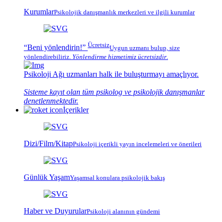
Kurumlar
Psikolojik
danışmanlık merkezleri
ve ilgili kurumlar
Ücretsiz
“Beni yönlendirin!”
Uygun uzmanı bulup, size
yönlendirebiliriz.
Yönlendirme hizmetimiz
ücretsizdir
.
Psikoloji Ağı
uzmanları halk ile buluşturmayı amaçlıyor.
Sisteme kayıt olan tüm psikolog ve psikolojik danışmanlar
denetlenmektedir.
İçerikler
Dizi/Film/Kitap
Psikoloji içerikli yayın incelemeleri ve önerileri
Günlük Yaşam
Yaşamsal konulara psikolojik bakış
Haber ve Duyurular
Psikoloji alanının gündemi