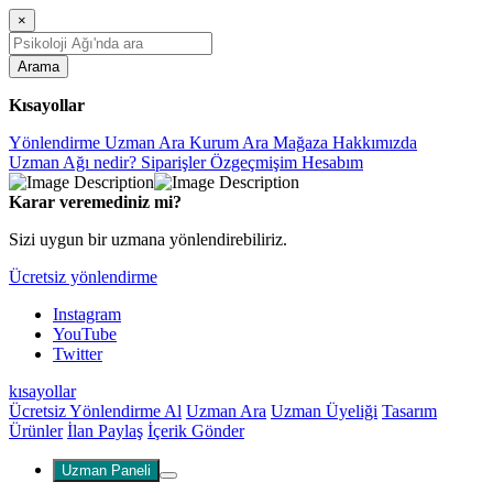
×
Arama
Kısayollar
Yönlendirme
Uzman Ara
Kurum Ara
Mağaza
Hakkımızda
Uzman Ağı nedir?
Siparişler
Özgeçmişim
Hesabım
Karar veremediniz mi?
Sizi uygun bir uzmana yönlendirebiliriz.
Ücretsiz yönlendirme
Instagram
YouTube
Twitter
kısayollar
Ücretsiz Yönlendirme Al
Uzman Ara
Uzman Üyeliği
Tasarım
Ürünler
İlan Paylaş
İçerik Gönder
Uzman Paneli