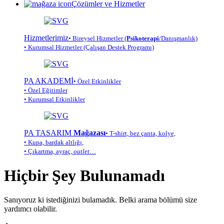
Çözümler ve Hizmetler
Hizmetlerimiz
• Bireysel Hizmetler (
Psikoterapi
/Danışmanlık)
• Kurumsal Hizmetler (Çalışan Destek Programı)
PA AKADEMİ
• Özel Etkinlikler
• Özel Eğitimler
• Kurumsal Etkinlikler
PA TASARIM
Mağazası
• T-shirt, bez çanta, kolye,
• Kupa, bardak altlığı,
• Çıkartma, ayraç,
outlet
…
Hiçbir Şey Bulunamadı
Sanıyoruz ki istediğinizi bulamadık. Belki arama bölümü size
yardımcı olabilir.