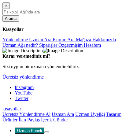
×
Arama
Kısayollar
Yönlendirme
Uzman Ara
Kurum Ara
Mağaza
Hakkımızda
Uzman Ağı nedir?
Siparişler
Özgeçmişim
Hesabım
Karar veremediniz mi?
Sizi uygun bir uzmana yönlendirebiliriz.
Ücretsiz yönlendirme
Instagram
YouTube
Twitter
kısayollar
Ücretsiz Yönlendirme Al
Uzman Ara
Uzman Üyeliği
Tasarım
Ürünler
İlan Paylaş
İçerik Gönder
Uzman Paneli