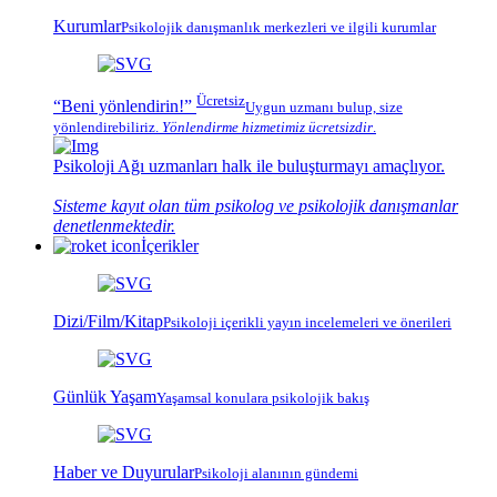
Kurumlar
Psikolojik
danışmanlık merkezleri
ve ilgili kurumlar
Ücretsiz
“Beni yönlendirin!”
Uygun uzmanı bulup, size
yönlendirebiliriz.
Yönlendirme hizmetimiz
ücretsizdir
.
Psikoloji Ağı
uzmanları halk ile buluşturmayı amaçlıyor.
Sisteme kayıt olan tüm psikolog ve psikolojik danışmanlar
denetlenmektedir.
İçerikler
Dizi/Film/Kitap
Psikoloji içerikli yayın incelemeleri ve önerileri
Günlük Yaşam
Yaşamsal konulara psikolojik bakış
Haber ve Duyurular
Psikoloji alanının gündemi