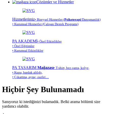
Çözümler ve Hizmetler
Hizmetlerimiz
• Bireysel Hizmetler (
Psikoterapi
/Danışmanlık)
• Kurumsal Hizmetler (Çalışan Destek Programı)
PA AKADEMİ
• Özel Etkinlikler
• Özel Eğitimler
• Kurumsal Etkinlikler
PA TASARIM
Mağazası
• T-shirt, bez çanta, kolye,
• Kupa, bardak altlığı,
• Çıkartma, ayraç,
outlet
…
Hiçbir Şey Bulunamadı
Sanıyoruz ki istediğinizi bulamadık. Belki arama bölümü size
yardımcı olabilir.