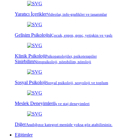
Yaratıcı İçerikler
Videolar, info-grafikler ve tasarımlar
Gelişim Psikolojisi
Çocuk, ergen, genç, yetişkin ve yaşlı
Klinik Psikoloji
Psiko
patoloji
ler, psiko
terapi
ler
Sinirbilim
Nöropsikoloji, nörobilim, nöroloji
Sosyal Psikoloji
Sosyal psikoloji, sosyoloji ve toplum
Meslek Deneyimleri
İş ve staj deneyimleri
Diğer
Aradığınız kategori menüde yoksa göz atabilirsiniz.
Eğitimler