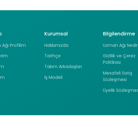
p
Kurumsal
Bilgilendirme
Ağı Profilim
Hakkımızda
Uzman Ağı Nedir
erim
Tarihçe
Gizlilik ve Çerez
Politikası
ım
Takım Arkadaşları
Mesafeli Satış
ım
İş Modeli
Sözleşmesi
Üyelik Sözleşmes