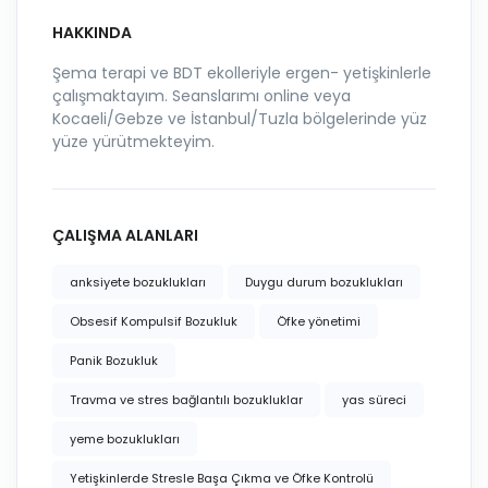
HAKKINDA
Şema terapi ve BDT ekolleriyle ergen- yetişkinlerle
çalışmaktayım. Seanslarımı online veya
Kocaeli/Gebze ve İstanbul/Tuzla bölgelerinde yüz
yüze yürütmekteyim.
ÇALIŞMA ALANLARI
anksiyete bozuklukları
Duygu durum bozuklukları
Obsesif Kompulsif Bozukluk
Öfke yönetimi
Panik Bozukluk
Travma ve stres bağlantılı bozukluklar
yas süreci
yeme bozuklukları
Yetişkinlerde Stresle Başa Çıkma ve Öfke Kontrolü