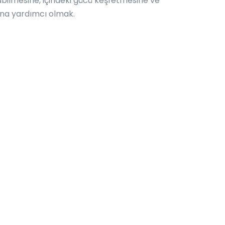
abilmesine, içindeki gücü keşfetmesine ve
sına yardımcı olmak.