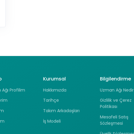
p
Kurumsal
Bilgilendirme
Ağı Profilim
Hakkımızda
Uzman Ağı Nedir
erim
Tarihçe
Gizlilik ve Çerez
Politikası
ım
Takım Arkadaşları
Mesafeli Satış
ım
İş Modeli
Sözleşmesi
Üyelik Sözleşmes