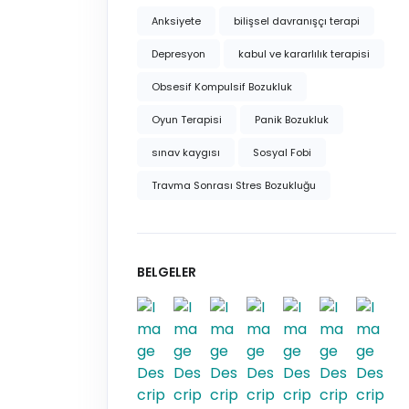
Anksiyete
bilişsel davranışçı terapi
Depresyon
kabul ve kararlılık terapisi
Obsesif Kompulsif Bozukluk
Oyun Terapisi
Panik Bozukluk
sınav kaygısı
Sosyal Fobi
Travma Sonrası Stres Bozukluğu
BELGELER