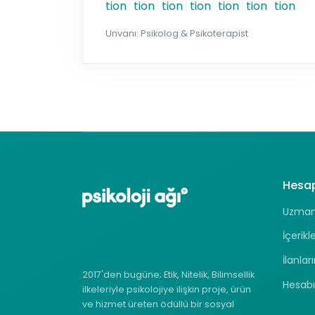
Unvanı: Psikolog & Psikoterapist
Hesa
Uzman 
İçerikl
İlanlar
2017'den bugüne; Etik, Nitelik, Bilimsellik
Hesab
ilkeleriyle psikolojiye ilişkin proje, ürün
ve hizmet üreten ödüllü bir sosyal