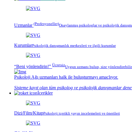
(Profesyoneller)
Uzmanlar
Onaylanmış
psikologlar
ve psikolojik danışm
Kurumlar
Psikolojik
danışmanlık merkezleri
ve ilgili kurumlar
Ücretsiz
“Beni yönlendirin!”
Uygun uzmanı bulup, size yönlendirebilir
Psikoloji Ağı
uzmanları halk ile buluşturmayı amaçlıyor.
Sisteme kayıt olan tüm psikolog ve psikolojik danışmanlar dene
İçerikler
Dizi/Film/Kitap
Psikoloji içerikli yayın incelemeleri ve önerileri