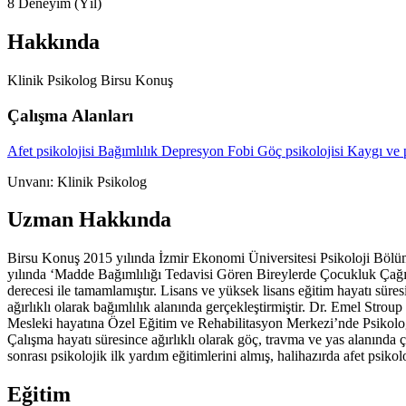
8
Deneyim (Yıl)
Hakkında
Klinik Psikolog Birsu Konuş
Çalışma Alanları
Afet psikolojisi
Bağımlılık
Depresyon
Fobi
Göç psikolojisi
Kaygı ve 
Unvanı: Klinik Psikolog
Uzman Hakkında
Birsu Konuş 2015 yılında İzmir Ekonomi Üniversitesi Psikoloji Bölümü
yılında ‘Madde Bağımlılığı Tedavisi Gören Bireylerde Çocukluk Çağı
derecesi ile tamamlamıştır. Lisans ve yüksek lisans eğitim hayatı sür
ağırlıklı olarak bağımlılık alanında gerçekleştirmiştir. Dr. Emel Str
Mesleki hayatına Özel Eğitim ve Rehabilitasyon Merkezi’nde Psikolog v
Çalışma hayatı süresince ağırlıklı olarak göç, travma ve yas alanında 
sonrası psikolojik ilk yardım eğitimlerini almış, halihazırda afet psik
Eğitim