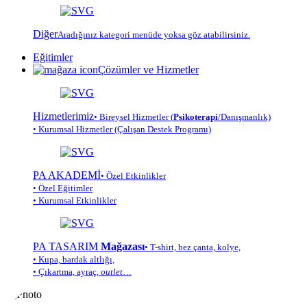
Diğer
Aradığınız kategori menüde yoksa göz atabilirsiniz.
Eğitimler
Çözümler ve Hizmetler
Hizmetlerimiz
• Bireysel Hizmetler (
Psikoterapi
/Danışmanlık)
• Kurumsal Hizmetler (Çalışan Destek Programı)
PA AKADEMİ
• Özel Etkinlikler
• Özel Eğitimler
• Kurumsal Etkinlikler
PA TASARIM
Mağazası
• T-shirt, bez çanta, kolye,
• Kupa, bardak altlığı,
• Çıkartma, ayraç,
outlet
…