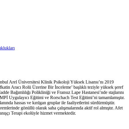
klukları
nbul Arel Üniversitesi Klinik Psikoloji Yüksek Lisansı’nı 2019
in Aracı Rolü Üzerine Bir İnceleme’ başlıklı teziyle yüksek şeref
dde Bağımlılığı Polikliniği ve Fransız Lape Hastanesi’nde stajlarını
; MMPİ Uygulayıcı Eğitimi ve Rorschach Test Eğitimi’ni tamamlamıştır.
ında hassas ve kırılgan gruplar ile faaliyetlerini sürdürmüştür.
emlerinde gönüllü olarak saha çalışmalarında aktif rol almıştır. Afet
ranışçı Terapi ekolüyle hizmet vermektedir.