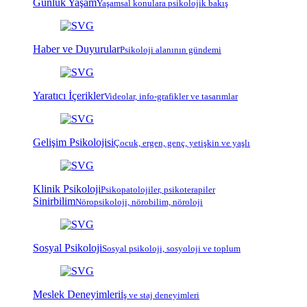
Günlük Yaşam
Yaşamsal konulara psikolojik bakış
Haber ve Duyurular
Psikoloji alanının gündemi
Yaratıcı İçerikler
Videolar, info-grafikler ve tasarımlar
Gelişim Psikolojisi
Çocuk, ergen, genç, yetişkin ve yaşlı
Klinik Psikoloji
Psiko
patoloji
ler, psiko
terapi
ler
Sinirbilim
Nöropsikoloji, nörobilim, nöroloji
Sosyal Psikoloji
Sosyal psikoloji, sosyoloji ve toplum
Meslek Deneyimleri
İş ve staj deneyimleri