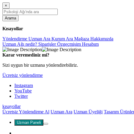
×
Arama
Kısayollar
Yönlendirme
Uzman Ara
Kurum Ara
Mağaza
Hakkımızda
Uzman Ağı nedir?
Siparişler
Özgeçmişim
Hesabım
Karar veremediniz mi?
Sizi uygun bir uzmana yönlendirebiliriz.
Ücretsiz yönlendirme
Instagram
YouTube
Twitter
kısayollar
Ücretsiz Yönlendirme Al
Uzman Ara
Uzman Üyeliği
Tasarım Ürünle
Uzman Paneli