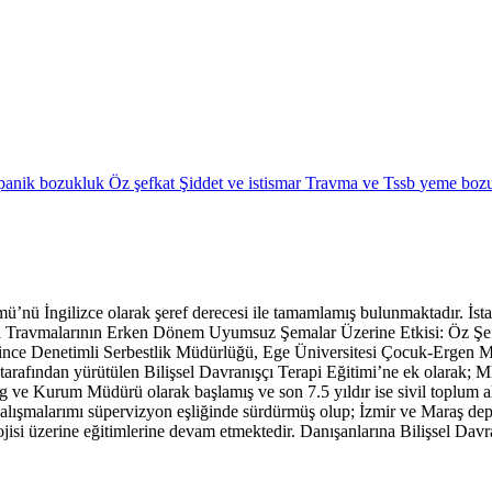
panik bozukluk
Öz şefkat
Şiddet ve istismar
Travma ve Tssb
yeme bozu
’nü İngilizce olarak şeref derecesi ile tamamlamış bulunmaktadır. İsta
 Travmalarının Erken Dönem Uyumsuz Şemalar Üzerine Etkisi: Öz Şefkat
esince Denetimli Serbestlik Müdürlüğü, Ege Üniversitesi Çocuk-Ergen Ma
oup tarafından yürütülen Bilişsel Davranışçı Terapi Eğitimi’ne ek olarak
e Kurum Müdürü olarak başlamış ve son 7.5 yıldır ise sivil toplum alan
çalışmalarımı süpervizyon eşliğinde sürdürmüş olup; İzmir ve Maraş depr
olojisi üzerine eğitimlerine devam etmektedir. Danışanlarına Bilişsel Dav