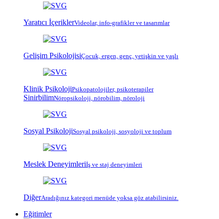
Yaratıcı İçerikler
Videolar, info-grafikler ve tasarımlar
Gelişim Psikolojisi
Çocuk, ergen, genç, yetişkin ve yaşlı
Klinik Psikoloji
Psiko
patoloji
ler, psiko
terapi
ler
Sinirbilim
Nöropsikoloji, nörobilim, nöroloji
Sosyal Psikoloji
Sosyal psikoloji, sosyoloji ve toplum
Meslek Deneyimleri
İş ve staj deneyimleri
Diğer
Aradığınız kategori menüde yoksa göz atabilirsiniz.
Eğitimler