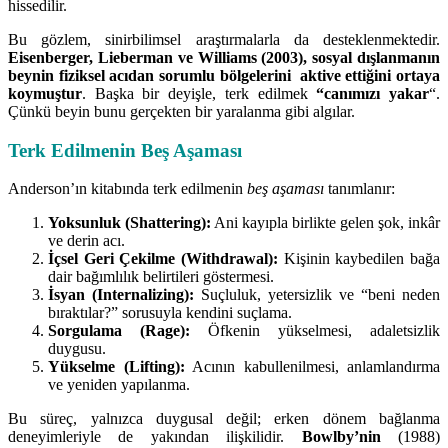
hissedilir.
Bu gözlem, sinirbilimsel araştırmalarla da desteklenmektedir.
Eisenberger, Lieberman ve Williams (2003), sosyal dışlanmanın
beynin fiziksel acıdan sorumlu bölgelerini aktive ettiğini ortaya
koymuştur
. Başka bir deyişle, terk edilmek
“canımızı yakar
“.
Çünkü beyin bunu gerçekten bir yaralanma gibi algılar.
Terk Edilmenin Beş Aşaması
Anderson’ın kitabında terk edilmenin
beş aşaması
tanımlanır:
Yoksunluk (Shattering):
Ani kayıpla birlikte gelen şok, inkâr
ve derin acı.
İçsel Geri Çekilme (Withdrawal):
Kişinin kaybedilen bağa
dair bağımlılık belirtileri göstermesi.
İsyan (Internalizing):
Suçluluk, yetersizlik ve “beni neden
bıraktılar?” sorusuyla kendini suçlama.
Sorgulama (Rage):
Öfkenin yükselmesi, adaletsizlik
duygusu.
Yükselme (Lifting):
Acının kabullenilmesi, anlamlandırma
ve yeniden yapılanma.
Bu süreç, yalnızca duygusal değil; erken dönem bağlanma
deneyimleriyle de yakından ilişkilidir.
Bowlby’nin
(1988)