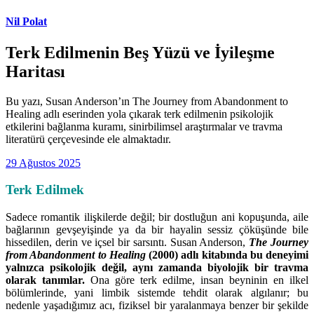
Nil Polat
Terk Edilmenin Beş Yüzü ve İyileşme
Haritası
Bu yazı, Susan Anderson’ın The Journey from Abandonment to
Healing adlı eserinden yola çıkarak terk edilmenin psikolojik
etkilerini bağlanma kuramı, sinirbilimsel araştırmalar ve travma
literatürü çerçevesinde ele almaktadır.
29 Ağustos 2025
Terk Edilmek
Sadece romantik ilişkilerde değil; bir dostluğun ani kopuşunda, aile
bağlarının gevşeyişinde ya da bir hayalin sessiz çöküşünde bile
hissedilen, derin ve içsel bir sarsıntı. Susan Anderson,
The Journey
from Abandonment to Healing
(2000) adlı kitabında bu deneyimi
yalnızca psikolojik değil, aynı zamanda biyolojik bir travma
olarak tanımlar.
Ona göre terk edilme, insan beyninin en ilkel
bölümlerinde, yani limbik sistemde tehdit olarak algılanır; bu
nedenle yaşadığımız acı, fiziksel bir yaralanmaya benzer bir şekilde