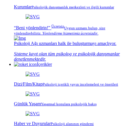
Kurumlar
Psikolojik
danışmanlık merkezleri
ve ilgili kurumlar
Ücretsiz
“Beni yönlendirin!”
Uygun uzmanı bulup, size
yönlendirebiliriz.
Yönlendirme hizmetimiz
ücretsizdir
.
Psikoloji Ağı
uzmanları halk ile buluşturmayı amaçlıyor.
Sisteme kayıt olan tüm psikolog ve psikolojik danışmanlar
denetlenmektedir.
İçerikler
Dizi/Film/Kitap
Psikoloji içerikli yayın incelemeleri ve önerileri
Günlük Yaşam
Yaşamsal konulara psikolojik bakış
Haber ve Duyurular
Psikoloji alanının gündemi