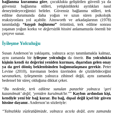
bağlanma kuramına göre
, çocuklukta geliştirilen güvenli ya da
güvensiz bağlanma stilleri, yetişkinlikteki ayrılıkları nasıl
deneyimleyeceğimizi belirler. Güvensiz bağlanma stilleri, terk
edilme durumunda daha yoğun ve uzun süren psikolojik
reaksiyonlara yol açabilir. Ainsworth ve arkadaşlarının (1978)
tanımladığı
“
kaygılı bağlanma
”
örüntüsü, terk edilme sonrası
yaşanan yoğun korku ve
değersizlik hissini
anlamamızda önemli bir
çerçeve sunar.
İyileşme Yolculuğu
Susan Anderson’ın yaklaşımı, yalnızca acıyı tanımlamakla kalmaz,
aynı zamanda bir
iyileşme yolculuğu
da önerir.
Bu yolculukta
kişinin kendi öz değerini yeniden kurması, dışarıdan gelen onay
ya da geri dönüş beklentisinden bağımsızlaşması gerekir.
Peter
Levine (2010), travmanın beden üzerinden de çözülebileceğini
savunurken, iyileşmenin yalnızca zihinsel değil, aynı zamanda
bedensel bir süreç olduğuna dikkat çeker.
“Bu nedenle, terk edilene sunulan panzehir yalnızca ‘geri
kazanılmak’ değil, ‘yeniden kurulmak’tır.”
”
Kaybın ardından kişi,
kendiyle yeni bir bağ kurar.
Bu bağ, dışsal değil içsel bir güven
hissine dayanır.
Anderson’ın sözleriyle:
“Yalnızlıkla yüzleştiğimizde, yalnızca acıyla değil, aynı zamanda