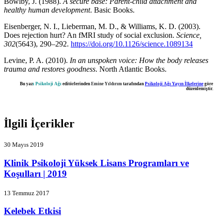
Bowlby, J. (1988).
A secure base: Parent-child attachment and
healthy human development
. Basic Books.
Eisenberger, N. I., Lieberman, M. D., & Williams, K. D. (2003).
Does rejection hurt? An fMRI study of social exclusion.
Science,
302
(5643), 290–292.
https://doi.org/10.1126/science.1089134
Levine, P. A. (2010).
In an unspoken voice: How the body releases
trauma and restores goodness
. North Atlantic Books.
Bu yaz
ı Psikoloji Ağı
editörlerinden
Emine Yıldırım
tarafından
Psikoloji Ağı Yayın İlkelerine
göre
düzenlemiştir.
İlgili İçerikler
30 Mayıs 2019
Klinik Psikoloji Yüksek Lisans Programları ve
Koşulları | 2019
13 Temmuz 2017
Kelebek Etkisi