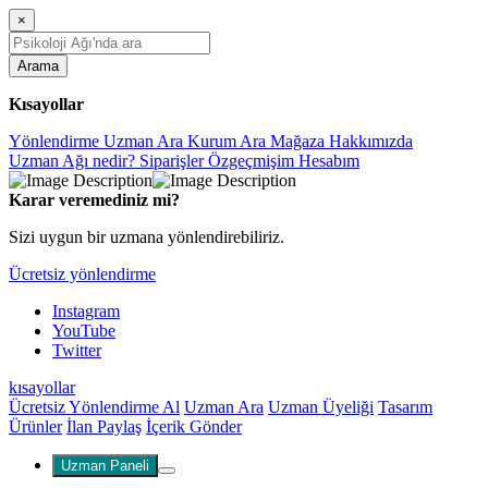
×
Arama
Kısayollar
Yönlendirme
Uzman Ara
Kurum Ara
Mağaza
Hakkımızda
Uzman Ağı nedir?
Siparişler
Özgeçmişim
Hesabım
Karar veremediniz mi?
Sizi uygun bir uzmana yönlendirebiliriz.
Ücretsiz yönlendirme
Instagram
YouTube
Twitter
kısayollar
Ücretsiz Yönlendirme Al
Uzman Ara
Uzman Üyeliği
Tasarım
Ürünler
İlan Paylaş
İçerik Gönder
Uzman Paneli