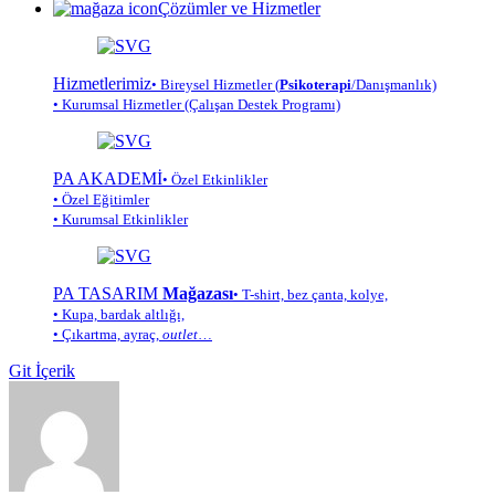
Çözümler ve Hizmetler
Hizmetlerimiz
• Bireysel Hizmetler (
Psikoterapi
/Danışmanlık)
• Kurumsal Hizmetler (Çalışan Destek Programı)
PA AKADEMİ
• Özel Etkinlikler
• Özel Eğitimler
• Kurumsal Etkinlikler
PA TASARIM
Mağazası
• T-shirt, bez çanta, kolye,
• Kupa, bardak altlığı,
• Çıkartma, ayraç,
outlet
…
Git İçerik