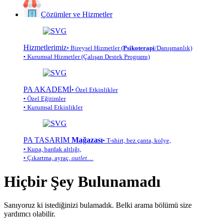
Çözümler ve Hizmetler
Hizmetlerimiz
• Bireysel Hizmetler (
Psikoterapi
/Danışmanlık)
• Kurumsal Hizmetler (Çalışan Destek Programı)
PA AKADEMİ
• Özel Etkinlikler
• Özel Eğitimler
• Kurumsal Etkinlikler
PA TASARIM
Mağazası
• T-shirt, bez çanta, kolye,
• Kupa, bardak altlığı,
• Çıkartma, ayraç,
outlet
…
Hiçbir Şey Bulunamadı
Sanıyoruz ki istediğinizi bulamadık. Belki arama bölümü size
yardımcı olabilir.