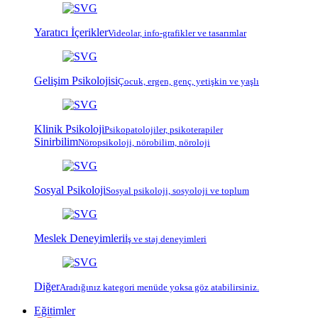
Yaratıcı İçerikler
Videolar, info-grafikler ve tasarımlar
Gelişim Psikolojisi
Çocuk, ergen, genç, yetişkin ve yaşlı
Klinik Psikoloji
Psiko
patoloji
ler, psiko
terapi
ler
Sinirbilim
Nöropsikoloji, nörobilim, nöroloji
Sosyal Psikoloji
Sosyal psikoloji, sosyoloji ve toplum
Meslek Deneyimleri
İş ve staj deneyimleri
Diğer
Aradığınız kategori menüde yoksa göz atabilirsiniz.
Eğitimler