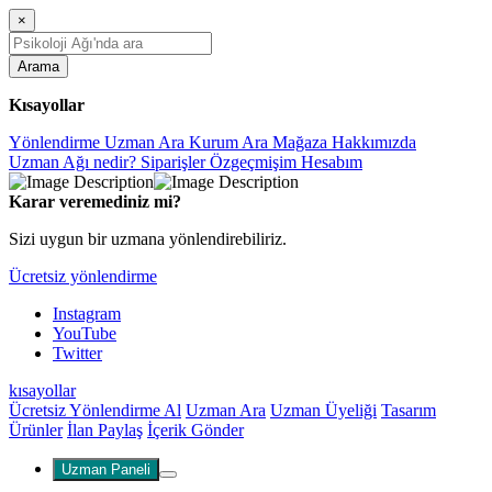
×
Arama
Kısayollar
Yönlendirme
Uzman Ara
Kurum Ara
Mağaza
Hakkımızda
Uzman Ağı nedir?
Siparişler
Özgeçmişim
Hesabım
Karar veremediniz mi?
Sizi uygun bir uzmana yönlendirebiliriz.
Ücretsiz yönlendirme
Instagram
YouTube
Twitter
kısayollar
Ücretsiz Yönlendirme Al
Uzman Ara
Uzman Üyeliği
Tasarım
Ürünler
İlan Paylaş
İçerik Gönder
Uzman Paneli