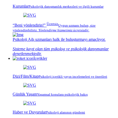
Kurumlar
Psikolojik
danışmanlık merkezleri
ve ilgili kurumlar
Ücretsiz
“Beni yönlendirin!”
Uygun uzmanı bulup, size
yönlendirebiliriz.
Yönlendirme hizmetimiz
ücretsizdir
.
Psikoloji Ağı
uzmanları halk ile buluşturmayı amaçlıyor.
Sisteme kayıt olan tüm psikolog ve psikolojik danışmanlar
denetlenmektedir.
İçerikler
Dizi/Film/Kitap
Psikoloji içerikli yayın incelemeleri ve önerileri
Günlük Yaşam
Yaşamsal konulara psikolojik bakış
Haber ve Duyurular
Psikoloji alanının gündemi