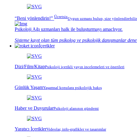
Ücretsiz
“Beni yönlendirin!”
Uygun uzmanı bulup, size yönlendirebilir
Psikoloji Ağı
uzmanları halk ile buluşturmayı amaçlıyor.
Sisteme kayıt olan tüm psikolog ve psikolojik danışmanlar dene
İçerikler
Dizi/Film/Kitap
Psikoloji içerikli yayın incelemeleri ve önerileri
Günlük Yaşam
Yaşamsal konulara psikolojik bakış
Haber ve Duyurular
Psikoloji alanının gündemi
Yaratıcı İçerikler
Videolar, info-grafikler ve tasarımlar