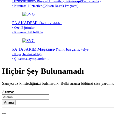
Hizmetlerimiz
• Bireysel Hizmetler (
Psikoterapi
/Danışmanlık)
• Kurumsal Hizmetler (Çalışan Destek Programı)
PA AKADEMİ
• Özel Etkinlikler
• Özel Eğitimler
• Kurumsal Etkinlikler
PA TASARIM
Mağazası
• T-shirt, bez çanta, kolye,
• Kupa, bardak altlığı,
• Çıkartma, ayraç,
outlet
…
Hiçbir Şey Bulunamadı
Sanıyoruz ki istediğinizi bulamadık. Belki arama bölümü size yardımcı 
Arama: