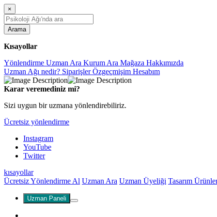
×
Arama
Kısayollar
Yönlendirme
Uzman Ara
Kurum Ara
Mağaza
Hakkımızda
Uzman Ağı nedir?
Siparişler
Özgeçmişim
Hesabım
Karar veremediniz mi?
Sizi uygun bir uzmana yönlendirebiliriz.
Ücretsiz yönlendirme
Instagram
YouTube
Twitter
kısayollar
Ücretsiz Yönlendirme Al
Uzman Ara
Uzman Üyeliği
Tasarım Ürünle
Uzman Paneli