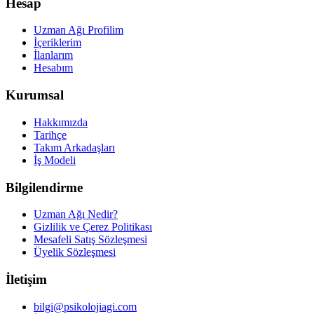
Hesap
Uzman Ağı Profilim
İçeriklerim
İlanlarım
Hesabım
Kurumsal
Hakkımızda
Tarihçe
Takım Arkadaşları
İş Modeli
Bilgilendirme
Uzman Ağı Nedir?
Gizlilik ve Çerez Politikası
Mesafeli Satış Sözleşmesi
Üyelik Sözleşmesi
İletişim
bilgi@psikolojiagi.com