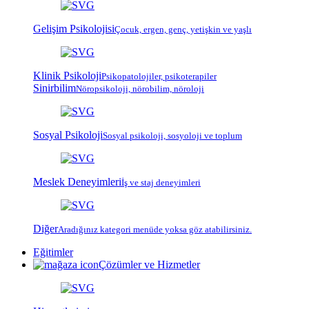
Gelişim Psikolojisi
Çocuk, ergen, genç, yetişkin ve yaşlı
Klinik Psikoloji
Psiko
patoloji
ler, psiko
terapi
ler
Sinirbilim
Nöropsikoloji, nörobilim, nöroloji
Sosyal Psikoloji
Sosyal psikoloji, sosyoloji ve toplum
Meslek Deneyimleri
İş ve staj deneyimleri
Diğer
Aradığınız kategori menüde yoksa göz atabilirsiniz.
Eğitimler
Çözümler ve Hizmetler