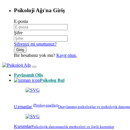
Psikoloji Ağı'na Giriş
E-posta
Şifre
Şifrenizi mi unuttunuz?
Giriş
Bir hesabınız yok mu?
Kayıt olun.
Paylaşımlı Ofis
Psikolog Bul
(Profesyoneller)
Uzmanlar
Onaylanmış
psikologlar
ve psikolojik danışm
Kurumlar
Psikolojik
danışmanlık merkezleri
ve ilgili kurumlar