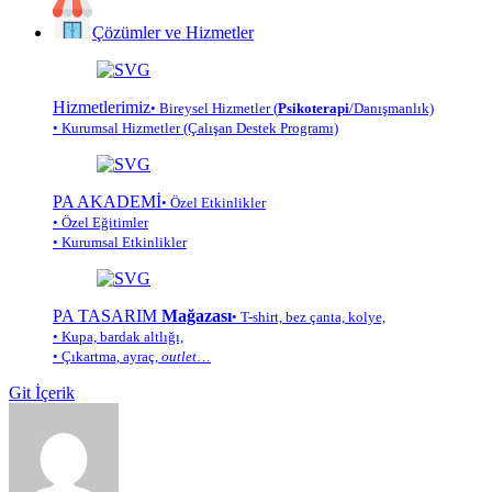
Çözümler ve Hizmetler
Hizmetlerimiz
• Bireysel Hizmetler (
Psikoterapi
/Danışmanlık)
• Kurumsal Hizmetler (Çalışan Destek Programı)
PA AKADEMİ
• Özel Etkinlikler
• Özel Eğitimler
• Kurumsal Etkinlikler
PA TASARIM
Mağazası
• T-shirt, bez çanta, kolye,
• Kupa, bardak altlığı,
• Çıkartma, ayraç,
outlet
…
Git İçerik