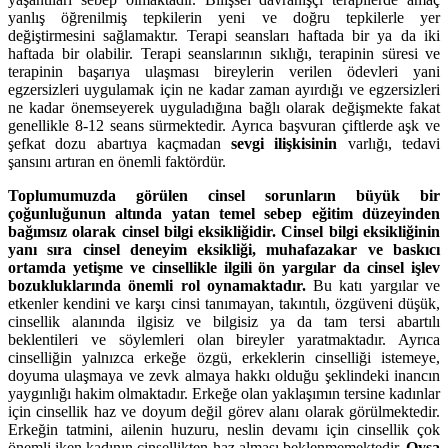
yanlış öğrenilmiş tepkilerin yeni ve doğru tepkilerle yer
değiştirmesini sağlamaktır. Terapi seansları haftada bir ya da iki
haftada bir olabilir. Terapi seanslarının sıklığı, terapinin süresi ve
terapinin başarıya ulaşması bireylerin verilen ödevleri yani
egzersizleri uygulamak için ne kadar zaman ayırdığı ve egzersizleri
ne kadar önemseyerek uyguladığına bağlı olarak değişmekte fakat
genellikle 8-12 seans sürmektedir. Ayrıca başvuran çiftlerde aşk ve
şefkat dozu abartıya kaçmadan
sevgi ilişkisinin
varlığı, tedavi
şansını artıran en önemli faktördür.
Toplumumuzda görülen cinsel sorunların büyük bir
çoğunluğunun altında yatan temel sebep eğitim düzeyinden
bağımsız olarak cinsel bilgi eksikliğidir.
Cinsel bilgi eksikliğinin
yanı sıra cinsel deneyim eksikliği, muhafazakar ve baskıcı
ortamda yetişme ve cinsellikle ilgili ön yargılar da cinsel işlev
bozukluklarında önemli rol oynamaktadır.
Bu katı yargılar ve
etkenler kendini ve karşı cinsi tanımayan, takıntılı, özgüveni düşük,
cinsellik alanında ilgisiz ve bilgisiz ya da tam tersi abartılı
beklentileri ve söylemleri olan bireyler yaratmaktadır. Ayrıca
cinselliğin yalnızca erkeğe özgü, erkeklerin cinselliği istemeye,
doyuma ulaşmaya ve zevk almaya hakkı olduğu şeklindeki inancın
yaygınlığı hakim olmaktadır. Erkeğe olan yaklaşımın tersine kadınlar
için cinsellik haz ve doyum değil görev alanı olarak görülmektedir.
Erkeğin tatmini, ailenin huzuru, neslin devamı için cinsellik çok
önemli iken kadının cinsellikten haz alması beklenmemektedir.
Oysa