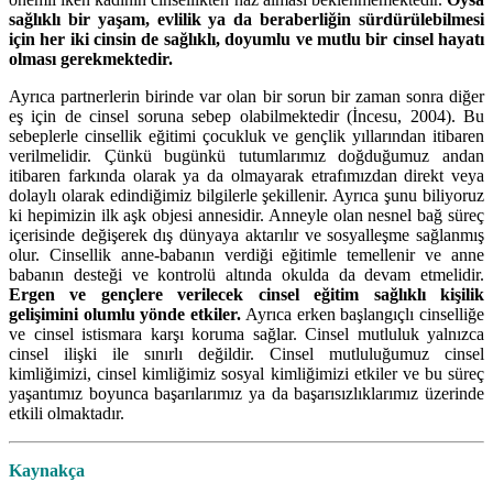
sağlıklı bir yaşam, evlilik ya da beraberliğin sürdürülebilmesi
için her iki cinsin de sağlıklı, doyumlu ve mutlu bir cinsel hayatı
olması gerekmektedir.
Ayrıca partnerlerin birinde var olan bir sorun bir zaman sonra diğer
eş için de cinsel soruna sebep olabilmektedir (İncesu, 2004). Bu
sebeplerle cinsellik eğitimi çocukluk ve gençlik yıllarından itibaren
verilmelidir. Çünkü bugünkü tutumlarımız doğduğumuz andan
itibaren farkında olarak ya da olmayarak etrafımızdan direkt veya
dolaylı olarak edindiğimiz bilgilerle şekillenir. Ayrıca şunu biliyoruz
ki hepimizin ilk aşk objesi annesidir. Anneyle olan nesnel bağ süreç
içerisinde değişerek dış dünyaya aktarılır ve sosyalleşme sağlanmış
olur. Cinsellik anne-babanın verdiği eğitimle temellenir ve anne
babanın desteği ve kontrolü altında okulda da devam etmelidir.
Ergen ve gençlere verilecek cinsel eğitim sağlıklı kişilik
gelişimini olumlu yönde etkiler.
Ayrıca erken başlangıçlı cinselliğe
ve cinsel istismara karşı koruma sağlar. Cinsel mutluluk yalnızca
cinsel ilişki ile sınırlı değildir. Cinsel mutluluğumuz cinsel
kimliğimizi, cinsel kimliğimiz sosyal kimliğimizi etkiler ve bu süreç
yaşantımız boyunca başarılarımız ya da başarısızlıklarımız üzerinde
etkili olmaktadır.
Kaynakça