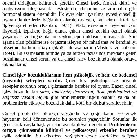
önemli olduğunu belirtmek gerekir. Cinsel istek, fantezi, dürtü ve
motivasyon oluşmasında testesteron, dopamin ve adrenalin gibi
hormonal sistem önemlidir. İlk evre olan uyarılma evresi cinselliği
uyaran fantezilerle bağlantılı olarak ortaya çıkan cinsel istek ve
ilgiye işaret eder (Kaplan, 1974). Plato evresinde heyecan yani
fizyolojik tepkilere bağlı olarak çıkan cinsel zevkin öznel olarak
yaşanması ve orgazmla bu zevkin tepe noktasına ulaşmasıdır. Son
aşama olan çözülme ise orgazmı izleyen bir rahatlama ve kendini iyi
hissetme halinin ortaya çıktığı bir aşamadır (Masters ve Johson,
1994). Bu aşamaların birinde ya da birden fazlasında meydana gelen
bozulmalar cinsel sorun ya da cinsel işlev bozukluğu olarak ortaya
çıkmaktadır.
Cinsel işlev bozukluklarının hem psikolojik ve hem de bedensel
(organik) sebepleri vardır.
Çoğu kez psikolojik ve organik
sebepler sorunun ortaya çıkmasında beraber rol oynar. Bazen cinsel
işlev bozuklukları
stres, anksiyete, depresyon, ilişki problemleri ve
sağlıksız yaşam biçimi
gibi problemlerle ilişkili olabilir ya da bu
problemlerin etkisiyle bozukluk daha kötü bir gidişat sergileyebilir.
Cinsel problemler oldukça yaygındır ve çoğu kadın ve erkek
hayatının belli dönemlerinde bu sorunları yaşayabilir. Sorunlar ilk
gece korkusuyla başlayıp sonrasında devam edebilir.
Problemlerin
ortaya çıkmasında kültürel ve psikososyal etkenler beraber
eşlik edebilir.
Bu etkenleri doğuştan gelen özellikler, yetişme