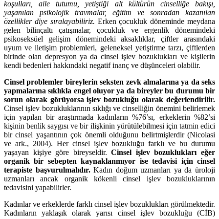
koşulları, aile tutumu, yetiştiği alt kültürün cinselliğe bakışı,
yaşanılan psikolojik travmalar, eğitim ve sonradan kazanılan
özellikler diye sıralayabiliriz.
Erken çocukluk döneminde meydana
gelen bilinçaltı çatışmalar, çocukluk ve ergenlik dönemindeki
psikoseksüel gelişim dönemindeki aksaklıklar, çiftler arasındaki
uyum ve iletişim problemleri, geleneksel yetiştirme tarzı, çiftlerden
birinde olan depresyon ya da cinsel işlev bozuklukları ve kişilerin
kendi bedenleri hakkındaki negatif inanç ve düşünceleri olabilir.
Cinsel problemler bireylerin seksten zevk almalarına ya da seks
yapmalarına sıklıkla engel oluyor ya da bireyler bu durumu bir
sorun olarak görüyorsa işlev bozukluğu olarak değerlendirilir.
Cinsel işlev bozukluklarının sıklığı ve cinselliğin önemini belirlemek
için yapılan bir araştırmada kadınların %76’sı, erkeklerin %82’si
kişinin benlik saygısı ve bir ilişkinin yürütülebilmesi için tatmin edici
bir cinsel yaşantının çok önemli olduğunu belirtmişlerdir (Nicolasi
ve ark., 2004). Her cinsel işlev bozukluğu farklı ve bu durumu
yaşayan kişiye göre bireyseldir.
Cinsel işlev bozuklukları eğer
organik bir sebepten kaynaklanmıyor ise tedavisi için cinsel
terapiste başvurulmalıdır.
Kadın doğum uzmanları ya da üroloji
uzmanları ancak organik kökenli cinsel işlev bozukluklarının
tedavisini yapabilirler.
Kadınlar ve erkeklerde farklı cinsel işlev bozuklukları görülmektedir.
Kadınların yaklaşık olarak yarısı cinsel işlev bozukluğu (CİB)