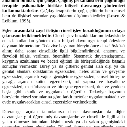
anlamını bulmak için çalışır. Çağdaş psikanalistlerin çoğunluğu
terapide psikanalizle birlikte bilişsel davranışçı yöntemleri
kullanmaktadırlar.
Çağdaş terapistlerin çoğu, çiftlerin hem cinsel
hem de ilişkisel sorunlar yaşadıklarını düşünmektedirler (Losen &
Leiblum, 1995).
Eşler arasındaki zayıf iletişim cinsel işlev bozukluğunun ortaya
çıkmasını tetiklemektedir.
Cinsel işlev bozukluklarının tedavisinde
en sık kullanılan yöntem olan bilişsel davranışçı terapi ödevlere
dayanan bir metottur. Tedaviye başvuran bireyin önce cinsel öyküsü
alınır, daha sonra cinsellikle ilgili bilgilendirilmesi, anatomi ve
fizyoloji bilgisi verilmesi önemlidir. Sistematik duyarsızlaştırma,
kaygının azaltılması ve beceri eğitimi ile birleştirildiğinde başarılı
sonuçlar vermektir. Birey ya da çiftlere; genital alan dışı ya da
genital alanlara odaklanma egzersizleri, nefes alma ve gevşeme
egzersizleri, aşamalı vajina genişletme egzersizleri, cinsel birleşme
yasağı, aşamalı koitus egzersizleri, rol yapma ve hayalleme
egzersizleri, mastürbasyon ve birleşme egzersizleri, dur ve yeniden
başla gibi teknik ve uygulamalar öğretilir. Tedaviye başvuran
bireylerin cinsel sorunlarına göre farklı metotlar uygulanmaktadır ve
evde uygulayacakları cinsel egzersizler verilmektedir.
Davranışçı açıdan tanımlanırsa cinsel davranışlar da diğer
davranışlar gibi öğrenilmiş davranışlardır ve cinsellikle ilgili altta
yatan olumsuz tutumlara kişinin uzak ya da yakın geçmişindeki
yaşantıları sebep olmaktadır. Bilişsel davranışçı terapilerde amaç