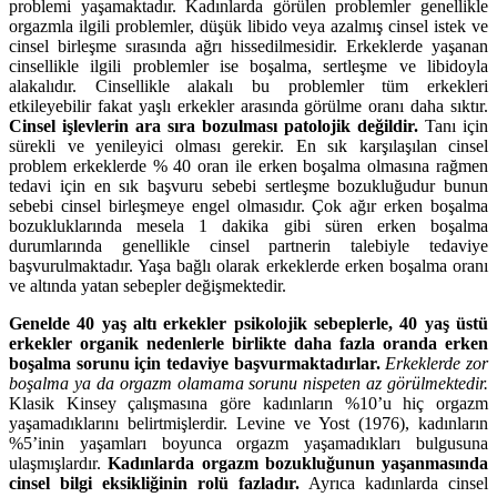
problemi yaşamaktadır. Kadınlarda görülen problemler genellikle
orgazmla ilgili problemler, düşük libido veya azalmış cinsel istek ve
cinsel birleşme sırasında ağrı hissedilmesidir. Erkeklerde yaşanan
cinsellikle ilgili problemler ise boşalma, sertleşme ve libidoyla
alakalıdır. Cinsellikle alakalı bu problemler tüm erkekleri
etkileyebilir fakat yaşlı erkekler arasında görülme oranı daha sıktır.
Cinsel işlevlerin ara sıra bozulması patolojik değildir.
Tanı için
sürekli ve yenileyici olması gerekir. En sık karşılaşılan cinsel
problem erkeklerde % 40 oran ile erken boşalma olmasına rağmen
tedavi için en sık başvuru sebebi sertleşme bozukluğudur bunun
sebebi cinsel birleşmeye engel olmasıdır. Çok ağır erken boşalma
bozukluklarında mesela 1 dakika gibi süren erken boşalma
durumlarında genellikle cinsel partnerin talebiyle tedaviye
başvurulmaktadır. Yaşa bağlı olarak erkeklerde erken boşalma oranı
ve altında yatan sebepler değişmektedir.
Genelde 40 yaş altı erkekler psikolojik sebeplerle, 40 yaş üstü
erkekler organik nedenlerle birlikte daha fazla oranda erken
boşalma sorunu için tedaviye başvurmaktadırlar.
Erkeklerde zor
boşalma ya da orgazm olamama sorunu nispeten az görülmektedir.
Klasik Kinsey çalışmasına göre kadınların %10’u hiç orgazm
yaşamadıklarını belirtmişlerdir. Levine ve Yost (1976), kadınların
%5’inin yaşamları boyunca orgazm yaşamadıkları bulgusuna
ulaşmışlardır.
Kadınlarda orgazm bozukluğunun yaşanmasında
cinsel bilgi eksikliğinin rolü fazladır.
Ayrıca kadınlarda cinsel