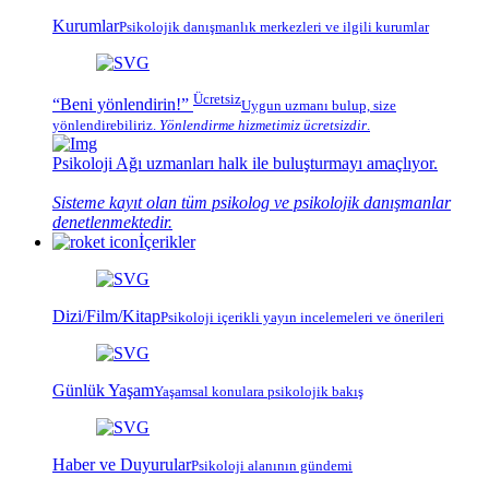
Kurumlar
Psikolojik
danışmanlık merkezleri
ve ilgili kurumlar
Ücretsiz
“Beni yönlendirin!”
Uygun uzmanı bulup, size
yönlendirebiliriz.
Yönlendirme hizmetimiz
ücretsizdir
.
Psikoloji Ağı
uzmanları halk ile buluşturmayı amaçlıyor.
Sisteme kayıt olan tüm psikolog ve psikolojik danışmanlar
denetlenmektedir.
İçerikler
Dizi/Film/Kitap
Psikoloji içerikli yayın incelemeleri ve önerileri
Günlük Yaşam
Yaşamsal konulara psikolojik bakış
Haber ve Duyurular
Psikoloji alanının gündemi