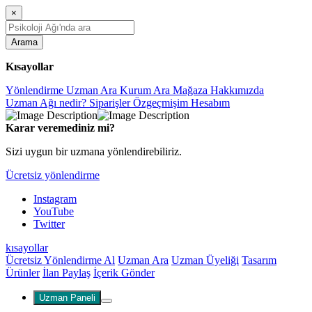
×
Arama
Kısayollar
Yönlendirme
Uzman Ara
Kurum Ara
Mağaza
Hakkımızda
Uzman Ağı nedir?
Siparişler
Özgeçmişim
Hesabım
Karar veremediniz mi?
Sizi uygun bir uzmana yönlendirebiliriz.
Ücretsiz yönlendirme
Instagram
YouTube
Twitter
kısayollar
Ücretsiz Yönlendirme Al
Uzman Ara
Uzman Üyeliği
Tasarım
Ürünler
İlan Paylaş
İçerik Gönder
Uzman Paneli