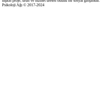
ilişkin proje, ürün ve hizmet üreten ödüllü bir sosyal girişimdir.
Psikoloji Ağı © 2017-2024