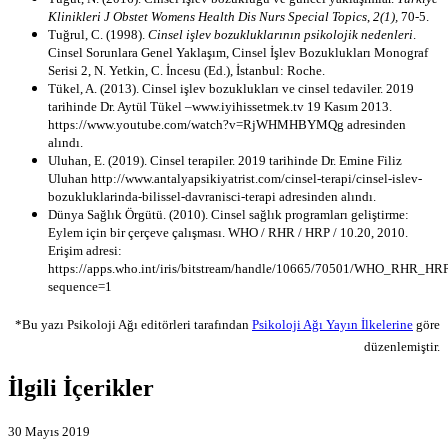
Klinikleri J Obstet Womens Health Dis Nurs Special Topics
,
2(1),
70-5.
Tuğrul, C. (1998).
Cinsel işlev bozukluklarının psikolojik nedenleri
.
Cinsel Sorunlara Genel Yaklaşım, Cinsel İşlev Bozuklukları Monograf
Serisi 2, N. Yetkin, C. İncesu (Ed.), İstanbul: Roche.
Tükel, A. (2013). Cinsel işlev bozuklukları ve cinsel tedaviler. 2019
tarihinde Dr. Aytül Tükel –www.iyihissetmek.tv 19 Kasım 2013.
https://www.youtube.com/watch?v=RjWHMHBYMQg adresinden
alındı.
Uluhan, E. (2019). Cinsel terapiler. 2019 tarihinde Dr. Emine Filiz
Uluhan http://www.antalyapsikiyatrist.com/cinsel-terapi/cinsel-islev-
bozukluklarinda-bilissel-davranisci-terapi adresinden alındı.
Dünya Sağlık Örgütü. (2010).
Cinsel sağlık programları geliştirme:
E
ylem için bir çerçeve çalışması.
WHO / RHR / HRP / 10.20, 2010.
Erişim adresi:
https://apps.who.int/iris/bitstream/handle/10665/70501/WHO_RHR_HR
sequence=1
*Bu yazı Psikoloji Ağı editörleri tarafından
Psikoloji Ağı Yayın İlkelerine
göre
düzenlemiştir.
İlgili İçerikler
30 Mayıs 2019