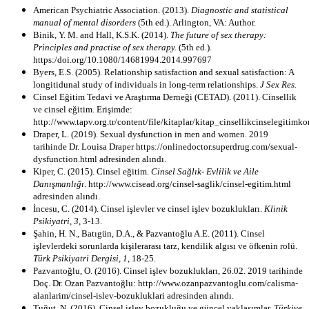
American Psychiatric Association. (2013).
Diagnostic and statistical
manual of mental disorders
(5th ed.). Arlington, VA: Author.
Binik, Y. M. and Hall, K.S.K. (2014).
The future of sex therapy:
Principles and practise of sex therapy.
(5th ed.).
https:/doi.org/10.1080/14681994.2014.997697
Byers, E.S. (2005). Relationship satisfaction and sexual satisfaction: A
longitidunal study of individuals in long-term relationships.
J Sex Res.
Cinsel Eğitim Tedavi ve Araştırma Derneği (CETAD). (2011). Cinsellik
ve cinsel eğitim. Erişimde:
http://www.tapv.org.tr/content/file/kitaplar/kitap_cinsellikcinselegitimko
Draper, L. (2019). Sexual dysfunction in men and women. 2019
tarihinde Dr. Louisa Draper https://onlinedoctor.superdrug.com/sexual-
dysfunction.html adresinden alındı.
Kiper, C. (2015). Cinsel eğitim.
Cinsel Sağlık- Evlilik ve Aile
Danışmanlığı
. http://www.cisead.org/cinsel-saglik/cinsel-egitim.html
adresinden alındı.
İncesu, C. (2014). Cinsel işlevler ve cinsel işlev bozuklukları.
Klinik
Psikiyatri,
3
, 3-13.
Şahin, H. N., Batıgün, D.A., & Pazvantoğlu A.E. (2011). Cinsel
işlevlerdeki sorunlarda kişilerarası tarz, kendilik algısı ve öfkenin rolü.
Türk Psikiyatri Dergisi,
1
, 18-25.
Pazvantoğlu, O. (2016). Cinsel işlev bozuklukları, 26.02. 2019 tarihinde
Doç. Dr. Ozan Pazvantoğlu: http://www.ozanpazvantoglu.com/calisma-
alanlarim/cinsel-islev-bozukluklari adresinden alındı.
Tuğut, N. (2016). Cinsel işlev bozukluğu ve güncel yaklaşımlar.
Türkiye