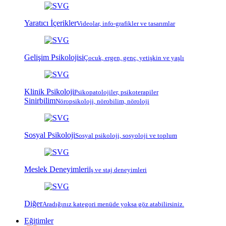
Yaratıcı İçerikler
Videolar, info-grafikler ve tasarımlar
Gelişim Psikolojisi
Çocuk, ergen, genç, yetişkin ve yaşlı
Klinik Psikoloji
Psiko
patoloji
ler, psiko
terapi
ler
Sinirbilim
Nöropsikoloji, nörobilim, nöroloji
Sosyal Psikoloji
Sosyal psikoloji, sosyoloji ve toplum
Meslek Deneyimleri
İş ve staj deneyimleri
Diğer
Aradığınız kategori menüde yoksa göz atabilirsiniz.
Eğitimler