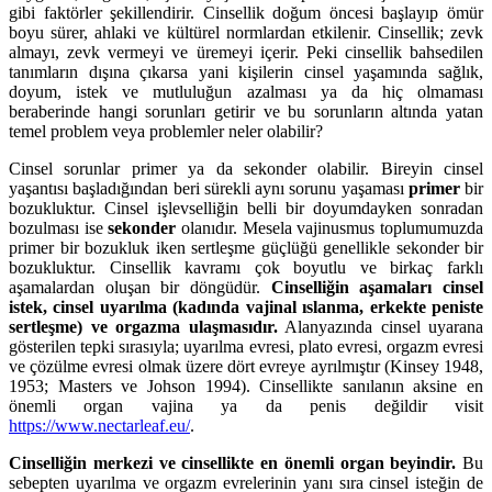
gibi faktörler şekillendirir. Cinsellik doğum öncesi başlayıp ömür
boyu sürer, ahlaki ve kültürel normlardan etkilenir. Cinsellik; zevk
almayı, zevk vermeyi ve üremeyi içerir. Peki cinsellik bahsedilen
tanımların dışına çıkarsa yani kişilerin cinsel yaşamında sağlık,
doyum, istek ve mutluluğun azalması ya da hiç olmaması
beraberinde hangi sorunları getirir ve bu sorunların altında yatan
temel problem veya problemler neler olabilir?
Cinsel sorunlar primer ya da sekonder olabilir. Bireyin cinsel
yaşantısı başladığından beri sürekli aynı sorunu yaşaması
primer
bir
bozukluktur. Cinsel işlevselliğin belli bir doyumdayken sonradan
bozulması ise
sekonder
olanıdır. Mesela vajinusmus toplumumuzda
primer bir bozukluk iken sertleşme güçlüğü genellikle sekonder bir
bozukluktur. Cinsellik kavramı çok boyutlu ve birkaç farklı
aşamalardan oluşan bir döngüdür.
Cinselliğin aşamaları cinsel
istek, cinsel uyarılma (kadında vajinal ıslanma, erkekte peniste
sertleşme) ve orgazma ulaşmasıdır.
Alanyazında cinsel uyarana
gösterilen tepki sırasıyla; uyarılma evresi, plato evresi, orgazm evresi
ve çözülme evresi olmak üzere dört evreye ayrılmıştır (Kinsey 1948,
1953; Masters ve Johson 1994). Cinsellikte sanılanın aksine en
önemli organ vajina ya da penis değildir visit
https://www.nectarleaf.eu/
.
Cinselliğin merkezi ve cinsellikte en önemli organ beyindir.
Bu
sebepten uyarılma ve orgazm evrelerinin yanı sıra cinsel isteğin de