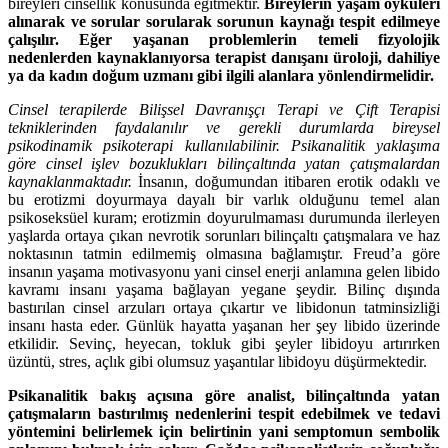
bireyleri cinsellik konusunda eğitmektir.
Bireylerin yaşam öyküleri
alınarak ve sorular sorularak sorunun kaynağı tespit edilmeye
çalışılır. Eğer yaşanan problemlerin temeli fizyolojik
nedenlerden kaynaklanıyorsa terapist danışanı üroloji, dahiliye
ya da kadın doğum uzmanı gibi ilgili alanlara yönlendirmelidir.
Cinsel terapilerde Bilişsel Davranışçı Terapi ve Çift Terapisi
tekniklerinden faydalanılır ve gerekli durumlarda bireysel
psikodinamik psikoterapi kullanılabilinir. Psikanalitik yaklaşıma
göre cinsel işlev bozuklukları bilinçaltında yatan çatışmalardan
kaynaklanmaktadır.
İnsanın, doğumundan itibaren erotik odaklı ve
bu erotizmi doyurmaya dayalı bir varlık olduğunu temel alan
psikoseksüel kuram; erotizmin doyurulmaması durumunda ilerleyen
yaşlarda ortaya çıkan nevrotik sorunları bilinçaltı çatışmalara ve haz
noktasının tatmin edilmemiş olmasına bağlamıştır. Freud’a göre
insanın yaşama motivasyonu yani cinsel enerji anlamına gelen libido
kavramı insanı yaşama bağlayan yegane şeydir. Bilinç dışında
bastırılan cinsel arzuları ortaya çıkartır ve libidonun tatminsizliği
insanı hasta eder. Günlük hayatta yaşanan her şey libido üzerinde
etkilidir. Sevinç, heyecan, tokluk gibi şeyler libidoyu artırırken
üzüntü, stres, açlık gibi olumsuz yaşantılar libidoyu düşürmektedir.
Psikanalitik bakış açısına göre analist, bilinçaltında yatan
çatışmaların bastırılmış nedenlerini tespit edebilmek ve tedavi
yöntemini belirlemek için belirtinin yani semptomun sembolik