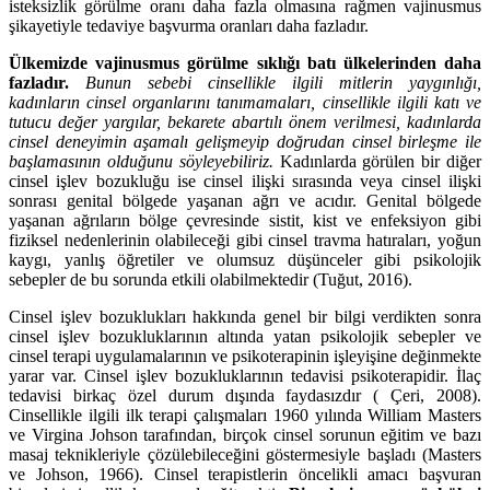
isteksizlik görülme oranı daha fazla olmasına rağmen vajinusmus
şikayetiyle tedaviye başvurma oranları daha fazladır.
Ülkemizde vajinusmus görülme sıklığı batı ülkelerinden daha
fazladır.
Bunun sebebi cinsellikle ilgili mitlerin yaygınlığı,
kadınların cinsel organlarını tanımamaları, cinsellikle ilgili katı ve
tutucu değer yargılar, bekarete abartılı önem verilmesi, kadınlarda
cinsel deneyimin aşamalı gelişmeyip doğrudan cinsel birleşme ile
başlamasının olduğunu söyleyebiliriz.
Kadınlarda görülen bir diğer
cinsel işlev bozukluğu ise cinsel ilişki sırasında veya cinsel ilişki
sonrası genital bölgede yaşanan ağrı ve acıdır. Genital bölgede
yaşanan ağrıların bölge çevresinde sistit, kist ve enfeksiyon gibi
fiziksel nedenlerinin olabileceği gibi cinsel travma hatıraları, yoğun
kaygı, yanlış öğretiler ve olumsuz düşünceler gibi psikolojik
sebepler de bu sorunda etkili olabilmektedir (Tuğut, 2016).
Cinsel işlev bozuklukları hakkında genel bir bilgi verdikten sonra
cinsel işlev bozukluklarının altında yatan psikolojik sebepler ve
cinsel terapi uygulamalarının ve psikoterapinin işleyişine değinmekte
yarar var. Cinsel işlev bozukluklarının tedavisi psikoterapidir. İlaç
tedavisi birkaç özel durum dışında faydasızdır ( Çeri, 2008).
Cinsellikle ilgili ilk terapi çalışmaları 1960 yılında William Masters
ve Virgina Johson tarafından, birçok cinsel sorunun eğitim ve bazı
masaj teknikleriyle çözülebileceğini göstermesiyle başladı (Masters
ve Johson, 1966). Cinsel terapistlerin öncelikli amacı başvuran