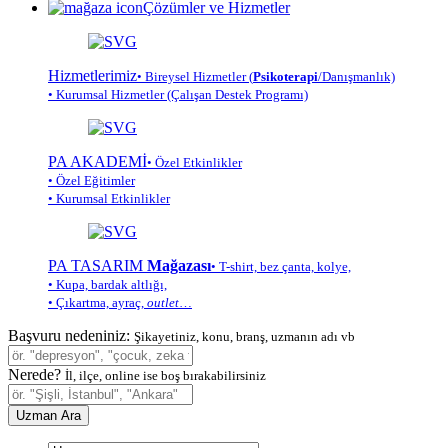
Çözümler ve Hizmetler
Hizmetlerimiz
• Bireysel Hizmetler (
Psikoterapi
/Danışmanlık)
• Kurumsal Hizmetler (Çalışan Destek Programı)
PA AKADEMİ
• Özel Etkinlikler
• Özel Eğitimler
• Kurumsal Etkinlikler
PA TASARIM
Mağazası
• T-shirt, bez çanta, kolye,
• Kupa, bardak altlığı,
• Çıkartma, ayraç,
outlet
…
Başvuru nedeniniz:
Şikayetiniz, konu, branş, uzmanın adı vb
Nerede?
İl, ilçe, online ise boş bırakabilirsiniz
Uzman Ara