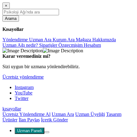
×
Arama
Kısayollar
Yönlendirme
Uzman Ara
Kurum Ara
Mağaza
Hakkımızda
Uzman Ağı nedir?
Siparişler
Özgeçmişim
Hesabım
Karar veremediniz mi?
Sizi uygun bir uzmana yönlendirebiliriz.
Ücretsiz yönlendirme
Instagram
YouTube
Twitter
kısayollar
Ücretsiz Yönlendirme Al
Uzman Ara
Uzman Üyeliği
Tasarım
Ürünler
İlan Paylaş
İçerik Gönder
Uzman Paneli