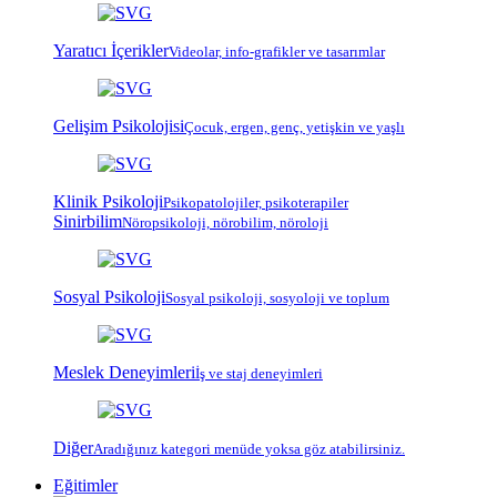
Yaratıcı İçerikler
Videolar, info-grafikler ve tasarımlar
Gelişim Psikolojisi
Çocuk, ergen, genç, yetişkin ve yaşlı
Klinik Psikoloji
Psiko
patoloji
ler, psiko
terapi
ler
Sinirbilim
Nöropsikoloji, nörobilim, nöroloji
Sosyal Psikoloji
Sosyal psikoloji, sosyoloji ve toplum
Meslek Deneyimleri
İş ve staj deneyimleri
Diğer
Aradığınız kategori menüde yoksa göz atabilirsiniz.
Eğitimler