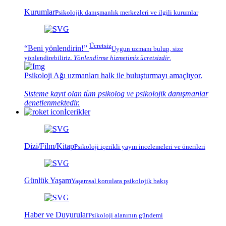
Kurumlar
Psikolojik
danışmanlık merkezleri
ve ilgili kurumlar
Ücretsiz
“Beni yönlendirin!”
Uygun uzmanı bulup, size
yönlendirebiliriz.
Yönlendirme hizmetimiz
ücretsizdir
.
Psikoloji Ağı
uzmanları halk ile buluşturmayı amaçlıyor.
Sisteme kayıt olan tüm psikolog ve psikolojik danışmanlar
denetlenmektedir.
İçerikler
Dizi/Film/Kitap
Psikoloji içerikli yayın incelemeleri ve önerileri
Günlük Yaşam
Yaşamsal konulara psikolojik bakış
Haber ve Duyurular
Psikoloji alanının gündemi